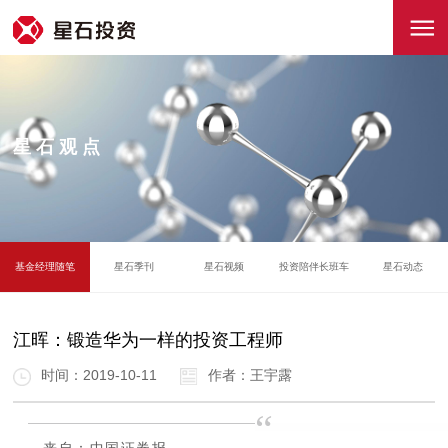
星石观点
基金经理随笔
星石季刊
星石视频
投资陪伴长班车
星石动态
江晖：锻造华为一样的投资工程师
时间：2019-10-11
作者：王宇露
“