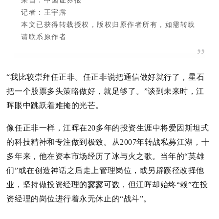
来自：中国证券报
记者：王宇露
本文已获得转载授权，版权归原作者所有，如需转载
请联系原作者
”
“我比较崇拜任正非。
任正非说把通信做好就行了，星石
把一个股票多头策略做好，就足够了。
”谈到未来时，江
晖眼中跳跃着难掩的光芒。
像任正非一样，江晖在20多年的投资生涯中将爱因斯坦式
的科技精神和专注做到极致。
从2007年转战私募江湖，十
多年来，他在资本市场经历了冰与火之歌。
当年的“英雄
们”或在创造神话之后走上管理岗位，或另辟蹊径改择他
业，坚持做投资经理的寥寥可数，但江晖却始终“赖”在投
资经理的岗位进行着永无休止的“战斗”。