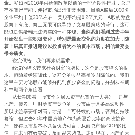
金。
就如同2016年供给侧改革以前的一些周期性行业，总是
存在僵尸产能，使得市场出清非常困难。目前A股后1000名
企业平均市值20亿左右，美股平均是0.2亿美元，A股的微盘
股向下有底、向上无限可能导致了微盘股策略的盛行，这可
能也是供给端无法调整的一种体现。
当然我们看到过去半年
开始发生一些积极变化，特别是最近变化的力度在加大，随
着上层真正推进建设以投资者为本的资本市场，相信量变会
带来质变。
说完供给，我们再来说需求。
经济的增长带来社会财富的增长，这个是股市增长的根
本。但随着经济降速，这部分的收益率是逐渐降低的。我们
这里主要讨论股市能够分配到多少资金的问题，分别从长期
和中期两个角度看。
从长期来看，股市作为居民资产配置的一大类别，是与
地产、债券、理财等资产竞争的，股市由于具备高波动性，
所以收益率要相对高，才是一个可持续的市场，否则会持续
萎缩。但过去20年中国房地产作为高夏普比率的高收益资
产，使得股市基本不具备优势可言，从而总市值/GDP的比
值一直未能有效突破，反而越来越低。走到现在，地产的大