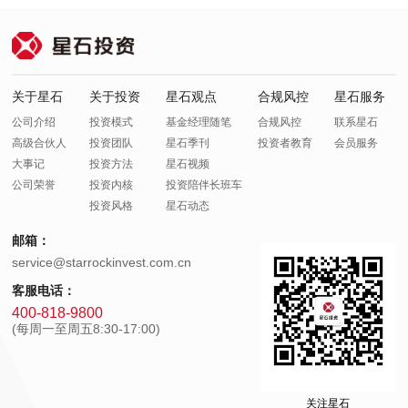
关于星石
关于投资
星石观点
合规风控
星石服务
公司介绍
投资模式
基金经理随笔
合规风控
联系星石
高级合伙人
投资团队
星石季刊
投资者教育
会员服务
大事记
投资方法
星石视频
公司荣誉
投资内核
投资陪伴长班车
投资风格
星石动态
邮箱：
service@starrockinvest.com.cn
客服电话：
400-818-9800
(每周一至周五8:30-17:00)
关注星石