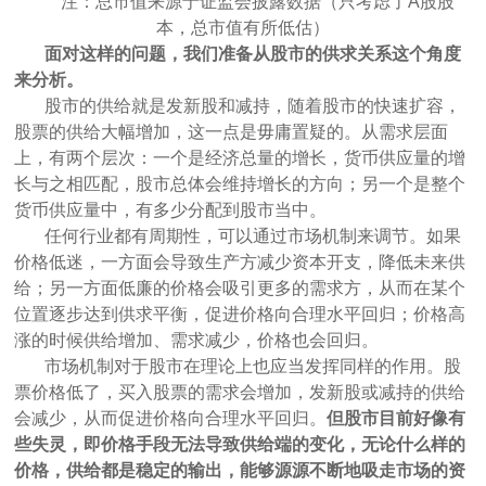
注：总市值来源于证监会披露数据（只考虑了A股股
本，总市值有所低估）
面对这样的问题，我们准备从股市的供求关系这个角度
来分析。
股市的供给就是发新股和减持，随着股市的快速扩容，
股票的供给大幅增加，这一点是毋庸置疑的。从需求层面
上，有两个层次：一个是经济总量的增长，货币供应量的增
长与之相匹配，股市总体会维持增长的方向；另一个是整个
货币供应量中，有多少分配到股市当中。
任何行业都有周期性，可以通过市场机制来调节。如果
价格低迷，一方面会导致生产方减少资本开支，降低未来供
给；另一方面低廉的价格会吸引更多的需求方，从而在某个
位置逐步达到供求平衡，促进价格向合理水平回归；价格高
涨的时候供给增加、需求减少，价格也会回归。
市场机制对于股市在理论上也应当发挥同样的作用。股
票价格低了，买入股票的需求会增加，发新股或减持的供给
会减少，从而促进价格向合理水平回归。
但股市目前好像有
些失灵，即价格手段无法导致供给端的变化，无论什么样的
价格，供给都是稳定的输出，能够源源不断地吸走市场的资