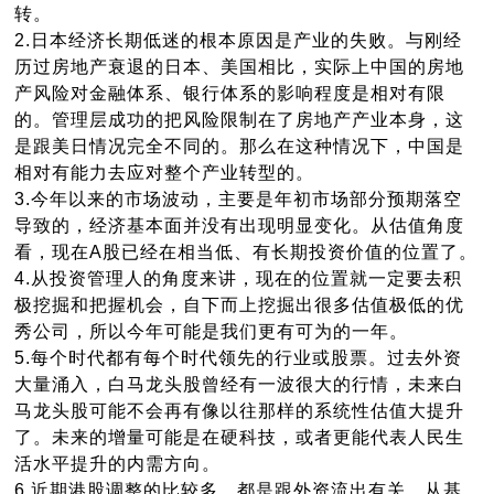
转。
2.日本经济长期低迷的根本原因是产业的失败。与刚经
历过房地产衰退的日本、美国相比，实际上中国的房地
产风险对金融体系、银行体系的影响程度是相对有限
的。管理层成功的把风险限制在了房地产产业本身，这
是跟美日情况完全不同的。那么在这种情况下，中国是
相对有能力去应对整个产业转型的。
3.
今年以来的市场波动，主要是年初市场部分预期落空
导致的，经济基本面并没有出现明显变化。从估值角度
看，现在A股已经在相当低、有长期投资价值的位置了。
4.
从投资管理人的角度来讲，现在的位置就一定要去积
极挖掘和把握机会，自下而上挖掘出很多估值极低的优
秀公司，所以今年可能是我们更有可为的一年。
5.
每个时代都有每个时代领先的行业或股票。过去外资
大量涌入，白马龙头股曾经有一波很大的行情，未来白
马龙头股可能不会再有像以往那样的系统性估值大提升
了。未来的增量可能是在硬科技，或者更能代表人民生
活水平提升的内需方向。
6.
近期港股调整的比较多，都是跟外资流出有关。从基