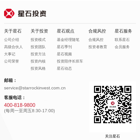
关于星石
关于投资
星石观点
合规风控
星石服务
公司介绍
投资模式
基金经理随笔
合规风控
联系星石
高级合伙人
投资团队
星石季刊
投资者教育
会员服务
大事记
投资方法
星石视频
公司荣誉
投资内核
投资陪伴长班车
投资风格
星石动态
邮箱：
service@starrockinvest.com.cn
客服电话：
400-818-9800
(每周一至周五8:30-17:00)
关注星石