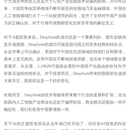
于大国竞争的意义其实大于它在产业层面技术突破的影响。2018年以
来，大国竞争由贸易领域不断升级至科技领域乃至金融领域，中国在
人工智能领域打出了一个比较漂亮的回击，提升了全球对中国产业能
力的正确认知，对于引领市场预期变化也有非常强的象征意义。
对于
A股投资来说，DeepSeek的成功也是一个重要利好。股市反映的
是市场预期，DeepSeek的成功可能是国与国之间竞争趋势的转折点。
从这件事上可以确认，美国对于中国在先进领域的持续打压和围堵，
基本上是无效的。反而中国在不断地加速突破，这在各个领域都会逐
渐展开。向后看，2-3年内可能就会看到中国资产估值由折价转为平
价甚至溢价的转折点。对于投资而言，DeepSeek带来的预期变化值得
大家关注，我觉得这是一个好的变化。
长期而言，
DeepSeek的技术突破将带来整个行业的发展和扩容，但当
前国内人工智能产业商业化还处于偏早阶段，商业模式还面临一些不
确定性，我们在投资中需要谨慎一些。
关于
AI的主题投资其实从去年就已经开始了，但目前AI投资的内在