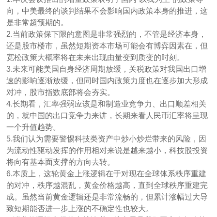
向，中美最终的谈判结果不会影响国内政策本身的推进，这
是非常超预期的。
2.当前政策保下限的意图是非常强烈的，不管是经济本身，
还是股市楼市，虽然短期资本市场可能会有博弈因素在，但
宽松政策大概率将在未来出现由量变到质变的时刻。
3.未来可能美国自身经济周期放缓，关税政策对我国出口增
速的影响逐渐放缓，但同时国内政策力度也在逐步加大形成
对冲，股市指数底部将会夯实。
4.长期看，汇率强弱应该是和制造业竞争力、出口顺差相关
的，就中国的出口竞争力来讲，长期来看人民币汇率将呈现
一个升值趋势。
5.我们认为需要警惕科技类资产中炒小炒烂带来的风险，因
为流动性驱动发挥的作用相对来说是越来越小，科技股投资
将向有基本面支撑的方向去转。
6.本质上，这轮黄金上涨逻辑在于对现在全球体系秩序重建
的对冲，秩序越混乱，黄金价格越高，直到全球秩序重建完
成。虽然当前黄金逻辑还是非常流畅的，但累计涨幅过大导
致短期能否进一步上涨的不确定性也较大。