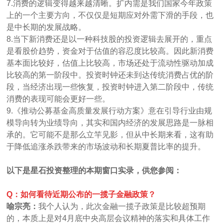
7.消费的逻辑变得越来越清晰。扩内需是我们国家今年政策
上的一个主要方向，不仅仅是短期应对外需下滑的手段，也
是中长期的发展战略。
8.当下新消费还是以一种科技股的投资逻辑去展开的，重点
是看股价趋势，资金对于估值的容忍度比较高。因此新消费
基本面比较好，估值上比较高，市场还处于流动性驱动加成
比较高的第一阶段中。投资时钟还未到达传统消费占优的阶
段，当经济出现一些恢复，投资时钟进入第二阶段中，传统
消费的表现可能会更好一些。
9.《推动公募基金高质量发展行动方案》意在引导行业由规
模导向转为业绩导向，其实和国内经济的发展思路是一脉相
承的。它可能不是那么立竿见影，但从中长期来看，这有助
于降低追涨杀跌带来的市场波动和长期夏普比率的提升。
以下是星石投资整理的本期窗口实录，供您参阅：
Q：如何看待近期公布的一揽子金融政策？
喻宗亮：
我个人认为，此次金融一揽子政策是比较超预期
的，本质上是对4月底中央高层会议精神的落实和具体工作