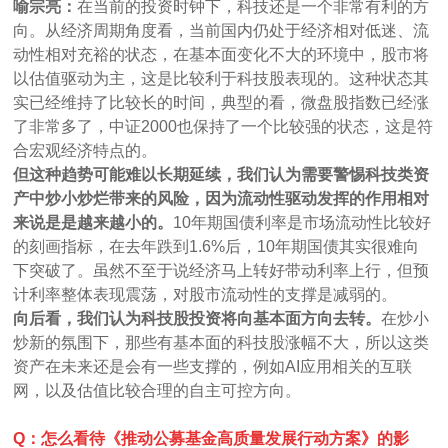
喻宗亮：
在当前的投资时钟下，科技还是一个非常有利的方
向。从经济周期角度看，当前国内仍处于经济相对低迷、流
动性相对充裕的状态，在基本面变化不大的环境中，股市将
以估值驱动为主，这是比较利于科技股表现的。这种状态其
实已经维持了比较长的时间，典型的看，微盘股指数已经涨
了非常多了，中证2000也保持了一个比较强的状态，这是符
合宏观经济特点的。
但这种趋势可能难以长期延续，我们认为需要警惕科技类资
产中炒小炒烂带来的风险，因为流动性驱动发挥的作用相对
来说是是越来越小的。
10年期国债利率是市场流动性比较好
的刻画指标，在去年跌到1.6%后，10年期国债其实很难向
下突破了。虽然不至于说经济马上转好带动利率上行，但预
计利率整体表现震荡，对股市流动性的支撑是减弱的。
向后看，我们认为科技股投资将向基本面方向去转。
在炒小
炒新的氛围下，那些有基本面的科技股涨幅不大，所以这类
资产在未来还是会有一些支撑的，例如AI应用相关的互联
网，以及估值比较合理的自主可控方向。
Q：怎么看待《推动公募基金高质量发展行动方案》的影