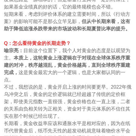
如果基金业绩真的好的话，它的最终规模也会不错。
短期来看，考虑到评价体系的建立需要时间，所以《行动方
案》的影响可能不是那么立竿见影，
但从中长期来看，这有
助于降低追涨杀跌带来的市场波动和长期夏普比率的提升。
Q：怎么看待黄金的长期走势？
喻宗亮：
目前这个位置下，我个人对黄金的态度是以观望为
主。
本质上，这轮黄金上涨逻辑在于对现在全球体系秩序重
建的对冲，秩序越混乱，黄金价格越高，直到全球秩序重建
完成，
这是黄金最宏大的一个逻辑，也是大家都认同的一
点。
不过，我想说的是，黄金开启上涨的时间要更早。2022年俄
乌冲突之后，黄金的定价逻辑就已经超越了传统的定价框
架，即使美元指数一直很强，黄金价格也在一直上涨，二者
的关系由负相关转为正相关，资金对于美元体系的不信任其
实在那个时候已经出现了。
长期看，黄金收益率应该和通胀水平是相对应的，因为在纸
币代替黄金后，纸币先天性的超发动机就意味着物价水平会