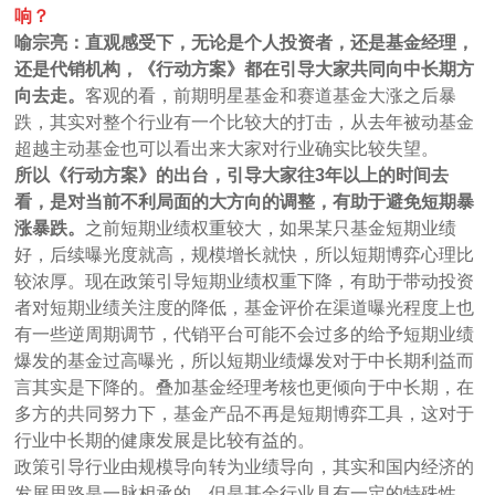
响？
喻宗亮：直观感受下，无论是个人投资者，还是基金经理，
还是代销机构，《行动方案》都在引导大家共同向中长期方
向去走。
客观的看，前期明星基金和赛道基金大涨之后暴
跌，其实对整个行业有一个比较大的打击，从去年被动基金
超越主动基金也可以看出来大家对行业确实比较失望。
所以《行动方案》的出台，引导大家往3年以上的时间去
看，是对当前不利局面的大方向的调整，有助于避免短期暴
涨暴跌。
之前短期业绩权重较大，如果某只基金短期业绩
好，后续曝光度就高，规模增长就快，所以短期博弈心理比
较浓厚。现在政策引导短期业绩权重下降，有助于带动投资
者对短期业绩关注度的降低，基金评价在渠道曝光程度上也
有一些逆周期调节，代销平台可能不会过多的给予短期业绩
爆发的基金过高曝光，所以短期业绩爆发对于中长期利益而
言其实是下降的。叠加基金经理考核也更倾向于中长期，在
多方的共同努力下，基金产品不再是短期博弈工具，这对于
行业中长期的健康发展是比较有益的。
政策引导行业由规模导向转为业绩导向，其实和国内经济的
发展思路是一脉相承的，但是基金行业具有一定的特殊性，