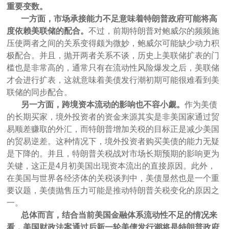
重要变数。
一方面，市场承接能力不足意味着特朗普政府可能将高
度依赖美联储的配合。
不过，前期特朗普对鲍威尔的频频施
压使两者之间的关系变得颇为微妙，鲍威尔可能缺少动力积
极配合。并且，抛开两者关系不谈，历史上美联储扩表的门
槛也是非常高的，通常只有在流动性风险爆发之后，美联储
才会进行扩表，这就意味着美债发行潮初期可能很难看到美
联储的同步配合。
另一方面，跨境资本流动的影响也不容小觑。
作为美债
的长期买家，境外投资者的资金来源其实是非美国家通过贸
易顺差赚取的外汇，而特朗普增加关税的目标正是减少美国
的贸易逆差。这种情况下，境外投资者购买美债的能力无疑
是下降的。并且，特朗普关税战对市场长期预期的影响更为
关键，这正是4月初美国出现资本流出的直接原因。此外，
在美国与世界各经济体的关税谈判中，美债显然也是一个重
要议题，美债抛售压力可能是推动特朗普关税变化的原因之
一。
总体而言，结合当前美国金融体系流动性不足的情况来
看，美国财政法案通过后新一轮美债发行潮将是特朗普政府