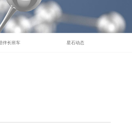
陪伴长班车
星石动态