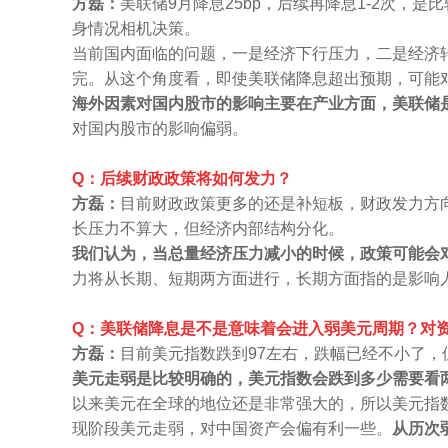
方磊：
美联储9月降息25bp，后续再降息1-2次
身情况相机决策。
当前国内面临的问题，一是经济下行压力，二是经济
完。从这个角度看，即使美联储降息超出预期，可能
海外因素对国内股市的影响主要在产业方面，美联储
对国内股市的影响偏弱。
Q：后续财政政策将如何发力？
方磊：
目前财政政策更多的还是补短板，财政发力方
长压力不算大，但经济内部结构分化。
我们认为，当总量经济压力减小的时候，政策可能会
力将从长期、短期两方面进行，长期方面指的是影响
Q：美联储降息是不是意味着会进入弱美元周期？对
方磊：
目前美元指数跌到97左右，跌幅已经不小了
美元走弱是比较明确的，美元指数会跌到多少需要看
以来美元在全球的地位还是非常强大的，所以美元指数
现阶段美元走弱，对中国资产会偏有利一些。
从历次