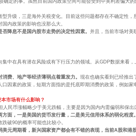
，是比较确定的事。虽然目前国内政策空间可能会受到中美利差偏大
转型升级，三是海外关税变化。目前这些问题都存在不确定性，
对国内政策的影响也没那么大。
是否降息不是国内股市走势的决定性因素。
并且，当前市场对美
向集中在具有潜在风险或有下行压力的领域。从GDP数据来看，
对消费、地产等经济薄弱点着重发力。
现在也确实看到已经推出
人口因素的政策，短期方面指的是托底即期消费的政策，例如家
资本市场有什么影响？
，但人民币涨幅略少于美元跌幅，主要是因为国内内需偏弱和保出
两方面，一是美国的货币发行量，二是美元信用体系的弱化程度
跌破90的概率可能也比较小。
弱美元周期看，新兴国家资产都会有不错的表现，当前A股和港