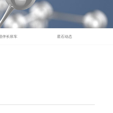
陪伴长班车
星石动态