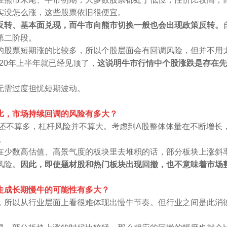
实没怎么涨，这些股票依旧很便宜。
反转、基本面兑现，而牛市向熊市切换一般也会出现政策反转。
第二阶段。
股票短期涨的比较多，所以个股层面会有回调风险，但并不用太担心
020年上半年就已经见顶了，
这说明牛市行情中个股涨跌是存在先
无需过度担忧短期波动。
相比，市场持续回调的风险有多大？
资还不算多，杠杆风险并不算大。考虑到A股整体体量在不断增
。
在少数高估值、高景气度的板块里去堆积的话，部分板块上涨斜
风险。
因此，即使题材股和热门板块出现回撤，也不意味着市场
场走成长期慢牛的可能性有多大？
，所以从行业层面上看很难体现出慢牛节奏。但行业之间是此消