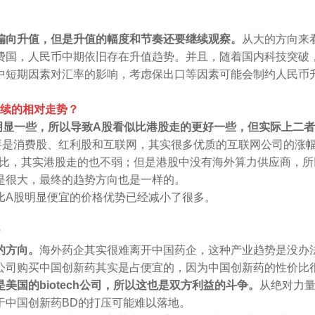
偏向升值，但是升值的幅度和节奏还要继续观察。
从大的方向来
费国，人民币中期依旧存在升值趋势。并且，随着国内科技突破
中短期因素对汇率的影响，考虑保出口等因素可能会制约人民币
后续的相对走势
？
明显一些，所以导致A股看似比港股走的更好一些，但实际上二
要是消费股、红利股和互联网，其实很多优质的互联网公司的涨
股比，其实港股走的也不弱；但是港股中没有海外算力供应商，所
是很大，最终的趋势方向也是一样的。
比A股明显便宜的价格优势已经减小了很多。
？
的方向。
海外药企其实很难离开中国药企，这种产业趋势是没办
公司购买中国创新药其实是占便宜的，因为中国创新药的性价比
国的biotech公司，所以这也是双方利益的斗争。
从绝对力
于中国创新药BD的打压可能难以落地。