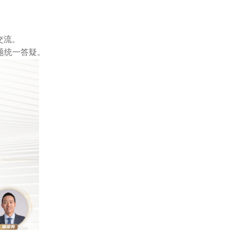
交流。
题统一答疑。