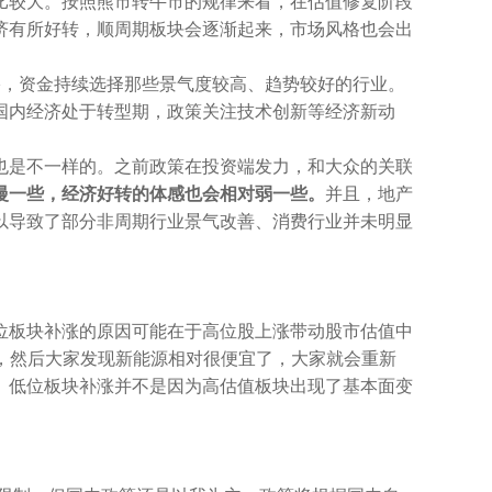
比较大。按照熊市转牛市的规律来看，在估值修复阶段
济有所好转，顺周期板块会逐渐起来，市场风格也会出
裕，资金持续选择那些景气度较高、趋势较好的行业。
国内经济处于转型期，政策关注技术创新等经济新动
也是不一样的。之前政策在投资端发力，和大众的关联
慢一些，经济好转的体感也会相对弱一些。
并且，地产
以导致了部分非周期行业景气改善、消费行业并未明显
位板块补涨的原因可能在于高位股上涨带动股市估值中
，然后大家发现新能源相对很便宜了，大家就会重新
。
低位板块补涨并不是因为高估值板块出现了基本面变