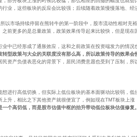
显，部分板块上涨的时候比较猛，那么相应的回撤的幅度也就会
的行业，这些板块的反应会比较强；后续随着政策慢慢落地、经
，所以市场持续停留在熊转牛的第一阶段中，股市流动性相对充
。
之前更多的是总量政策，政策效果传导起来比较快，但是现在
行业中已经形成了通胀效应，这和之前政策在投资端发力的情况
技转型政策与大众的关联度没有那么高，所以政策传导的效果会
居民资产负债表恶化的背景下，居民消费意愿也受到了压制，所
能想进行高低切换，但实际上低位板块的基本面驱动比较弱，低
所上升，相比之下其他资产就很便宜了，例如现在TMT板块上涨
是一个高切低，而是股市估值中枢的抬升带动低位板块估值修复