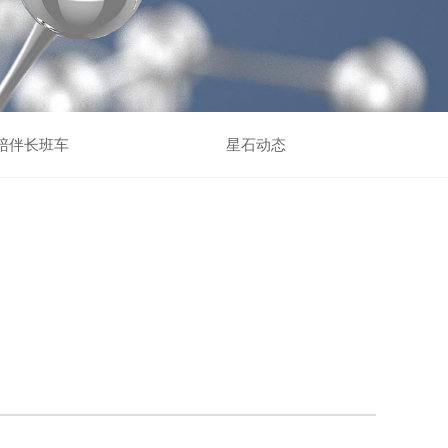
陪伴长班车
星石动态