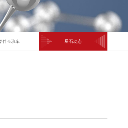
陪伴长班车
星石动态