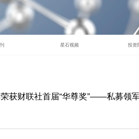
刊
星石视频
投资
荣获财联社首届“华尊奖”——私募领