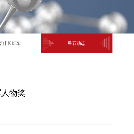
陪伴长班车
星石动态
军人物奖