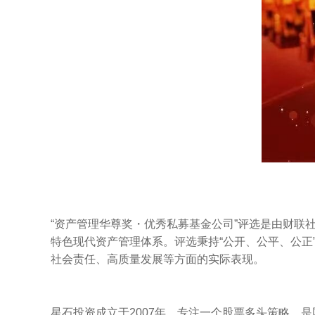
“资产管理华尊奖・优秀私募基金公司”评选是由财
特色现代资产管理体系。评选秉持“公开、公平、公
社会责任、高质量发展等方面的实际表现。
星石投资成立于2007年，专注一个股票多头策略，