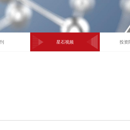
刊
星石视频
投资