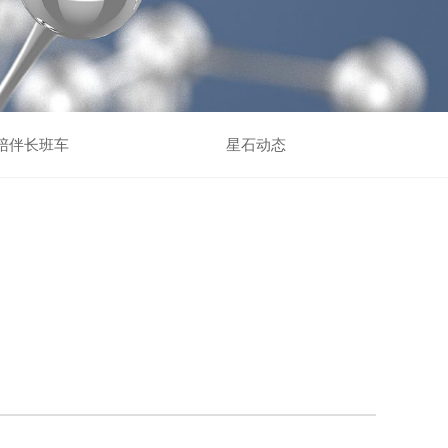
陪伴长班车
星石动态