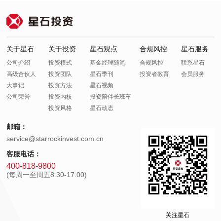
关于星石
关于投资
星石观点
合规风控
星石服务
公司介绍
投资模式
基金经理随笔
合规风控
联系星石
高级合伙人
投资团队
星石季刊
投资者教育
会员服务
大事记
投资方法
星石视频
公司荣誉
投资内核
投资陪伴长班车
投资风格
星石动态
邮箱：
service@starrockinvest.com.cn
客服电话：
400-818-9800
(每周一至周五8:30-17:00)
关注星石