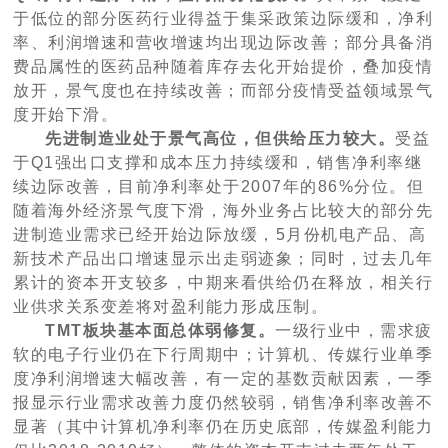
于低位的部分医药行业得益于集采政策边际缓和，净利
率、利润增速和营收增速均出现边际改善；部分具备消
费品属性的医药品种随着库存去化开始提价，叠加疫情
放开，景气度也在持续改善；而部分疫情受益领域景气
度开始下滑。
先进制造业处于景气高位，但供给压力较大。
受益
于Q1强出口支撑和成本压力持续缓和，销售净利率继
续边际改善，目前净利率处于2007年的86%分位。但
随着海外经济景气度下滑，海外业务占比较大的部分先
进制造业需求已经开始边际放缓，5月份机电产品、高
新技术产品出口增速显示出走弱迹象；同时，过去几年
累计的资本开支较多，中期来看供给仍在释放，相关行
业供求关系变差将对盈利能力形成压制。
TMT板块基本面总体弱修复。
一级行业中，需求疲
软的电子行业仍在下行周期中；计算机、传媒行业单季
度净利润增速大幅改善，有一定的基数贡献因素，一季
报显示行业需求改善力度仍然较弱，销售净利率改善不
显著（其中计算机净利率仍在历史底部，传媒盈利能力