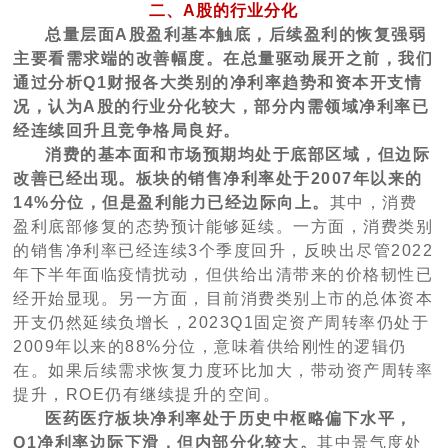
二、A股的行业分化
总量层面A股盈利基本触底，后续盈利的恢复强弱
主要看需求端的改善幅度。在总量驱动展开之前，我们
通过分析Q1财报各大类别的净利率趋势和资本开支情
况，认为A股的行业分化较大，部分内需领域净利率已
经连续回升且竞争格局良好。
消费的基本面和市场预期均处于底部区域，但边际
改善已经出现。板块的销售净利率处于2007年以来的
14%分位，但是盈利能力已经边际向上。
其中，消费
盈利底部修复的态势预计能够延续。一方面，消费类别
的销售净利率已经连续3个季度回升，反映出尽管2022
年下半年面临疫情扰动，但供给出清带来的价格韧性已
经开始显现。另一方面，目前消费类别上市的总体资本
开支仍然延续负增长，2023Q1固定资产周转率仍处于
2009年以来的88%分位，意味着供给刚性的逻辑仍
在。如果后续需求恢复力度环比加大，带动资产周转率
提升，ROE仍有继续提升的空间。
医药医疗板块净利率处于历史中枢略偏下水平，
Q1净利率边际下滑，但内部分化较大。
其中景气度处