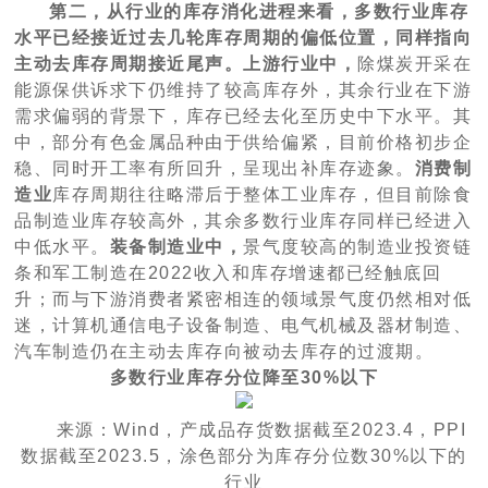
第二，从行业的库存消化进程来看，多数行业库存
水平已经接近过去几轮库存周期的偏低位置，同样指向
主动去库存周期接近尾声。上游行业中，
除煤炭开采在
能源保供诉求下仍维持了较高库存外，其余行业在下游
需求偏弱的背景下，库存已经去化至历史中下水平。其
中，部分有色金属品种由于供给偏紧，目前价格初步企
稳、同时开工率有所回升，呈现出补库存迹象。
消费制
造业
库存周期往往略滞后于整体工业库存，但目前除食
品制造业库存较高外，其余多数行业库存同样已经进入
中低水平。
装备制造业中，
景气度较高的制造业投资链
条和军工制造在2022收入和库存增速都已经触底回
升；而与下游消费者紧密相连的领域景气度仍然相对低
迷，计算机通信电子设备制造、电气机械及器材制造、
汽车制造仍在主动去库存向被动去库存的过渡期。
多数行业库存分位降至30%以下
来源：Wind，产成品存货数据截至2023.4，PPI
数据截至2023.5，涂色部分为库存分位数30%以下的
行业