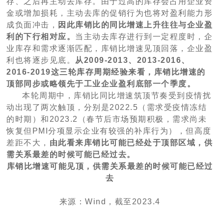
存、之后再主动去库存。由于过高的库存会占用企业资
金或增加损耗，主动去库的促销行为也将对盈利能力形
成负面冲击，
因此库销比的同比增速上升往往与企业盈
利的下行相对应。
当主动去库存进行到一定程度时，企
业库存和需求逐渐匹配，库销比增速见顶回落，企业盈
利也将逐步见底。
从2009-2013、2013-2016、
2016-2019这三轮库存周期经验来看，库销比增速的
顶部同步或略领先于工业企业盈利底部一个季度。
本轮周期中，库销比同比增速筑顶节奏受到疫情扰
动出现了两次触顶，分别是2022.5（需求受疫情冻结
的时期）和2023.2（春节后市场预期积极，需求尚未
恢复但PMI分项显示企业有较强的补库行为），但高度
差距不大，
由此看来库销比可能已经处于顶部区域，供
需关系最差的时候可能已经过去。
库销比增速可能见顶，供需关系最差的时候可能已经过
去
来源：Wind，截至2023.4