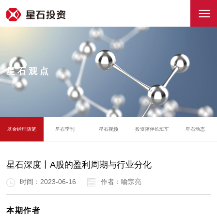
星石观点
基金经理随笔
星石季刊
星石视频
投资陪伴长班车
星石动态
星石深度丨A股的盈利周期与行业分化
时间：2023-06-16
作者：喻宗亮
本期作者