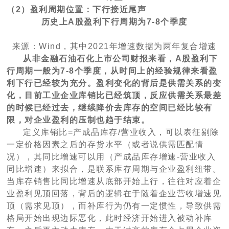
（2）盈利周期位置：下行接近尾声
历史上A股盈利下行周期为7-8个季度
来源：Wind，其中2021年增速数据为两年复合增速
从非金融石油石化上市公司财报来看，A股盈利下
行周期一般为7-8个季度，从时间上的经验规律来看盈
利下行已经较为充分。盈利变化的背后是供需关系的变
化，目前工业企业库销比已经筑顶，反应供需关系最差
的时候已经过去，继续降价去库存的空间已经比较有
限，对企业盈利的压制也趋于结束。
定义库销比=产成品库存/营业收入，可以表征剔除
一定价格因素之后的存货水平（或者说供需匹配情
况），其同比增速可以用（产成品库存增速-营业收入
同比增速）来拟合，是联系库存周期与企业盈利纽带。
当库存销售比同比增速从底部开始上行，往往对应着企
业盈利见顶回落，背后的逻辑在于随着企业营收增速见
顶（需求见顶），而补库行为仍有一定惯性，导致供需
格局开始出现边际恶化，此时经济开始进入被动补库