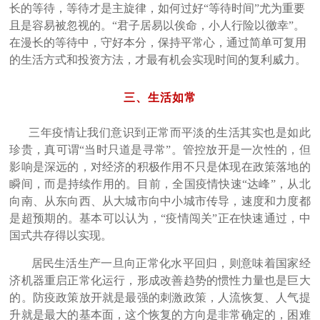
长的等待，等待才是主旋律，如何过好“等待时间”尤为重要
且是容易被忽视的。“君子居易以俟命，小人行险以徼幸”。
在漫长的等待中，守好本分，保持平常心，通过简单可复用
的生活方式和投资方法，才最有机会实现时间的复利威力。
三、生活如常
三年疫情让我们意识到正常而平淡的生活其实也是如此
珍贵，真可谓“当时只道是寻常”。管控放开是一次性的，但
影响是深远的，对经济的积极作用不只是体现在政策落地的
瞬间，而是持续作用的。目前，全国疫情快速“达峰”，从北
向南、从东向西、从大城市向中小城市传导，速度和力度都
是超预期的。基本可以认为，“疫情闯关”正在快速通过，中
国式共存得以实现。
居民生活生产一旦向正常化水平回归，则意味着国家经
济机器重启正常化运行，形成改善趋势的惯性力量也是巨大
的。防疫政策放开就是最强的刺激政策，人流恢复、人气提
升就是最大的基本面，这个恢复的方向是非常确定的，困难