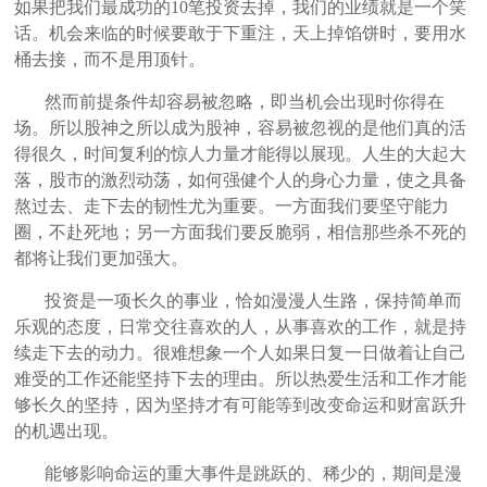
如果把我们最成功的10笔投资去掉，我们的业绩就是一个笑
话。机会来临的时候要敢于下重注，天上掉馅饼时，要用水
桶去接，而不是用顶针。
然而前提条件却容易被忽略，即当机会出现时你得在
场。所以股神之所以成为股神，容易被忽视的是他们真的活
得很久，时间复利的惊人力量才能得以展现。人生的大起大
落，股市的激烈动荡，如何强健个人的身心力量，使之具备
熬过去、走下去的韧性尤为重要。一方面我们要坚守能力
圈，不赴死地；另一方面我们要反脆弱，相信那些杀不死的
都将让我们更加强大。
投资是一项长久的事业，恰如漫漫人生路，保持简单而
乐观的态度，日常交往喜欢的人，从事喜欢的工作，就是持
续走下去的动力。很难想象一个人如果日复一日做着让自己
难受的工作还能坚持下去的理由。所以热爱生活和工作才能
够长久的坚持，因为坚持才有可能等到改变命运和财富跃升
的机遇出现。
能够影响命运的重大事件是跳跃的、稀少的，期间是漫