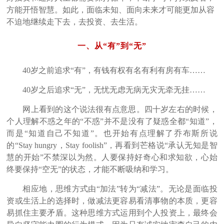
方能开悟智慧。如此，面临未知、面向未来才可能更加从容
不迫地继续走下去，去投资、去生活。
一、从“有”到“无”
40岁之前追求“有”，有钱有权有名有利有房有车……
40岁之后追求“无”，无忧无虑无病无灾无牵无挂……
网上看到的这个说法很有点意思。四十岁左右的时候，
个人理解不惑之年的“不惑”并不是没有了疑惑全都“知道”，
而是“知道自己不知道”。也开始有点理解了乔布斯所说
的“Stay hungry，Stay foolish”，再看到芒格说“承认无知是智
慧的开始”不禁深以为然。人要保持好奇心和求知欲，心始
终要保持“空无”的状态，才能不断吸纳和学习。
相应地，思维方式由“加法”转为“减法”。无论是面临投
资或生活上的选择时，做减法更容易看清事物的本质，更容
易抓住主要矛盾。这种思维方式运用到个人投资上，最终会