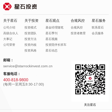
关于星石
关于投资
星石观点
合规风控
星石服务
公司介绍
投资模式
基金经理随笔
合规风控
联系星石
高级合伙人
投资团队
星石季刊
投资者教育
会员服务
大事记
投资方法
星石视频
公司荣誉
投资内核
投资陪伴长班车
投资风格
星石动态
邮箱：
service@starrockinvest.com.cn
客服电话：
400-818-9800
(每周一至周五8:30-17:00)
关注星石