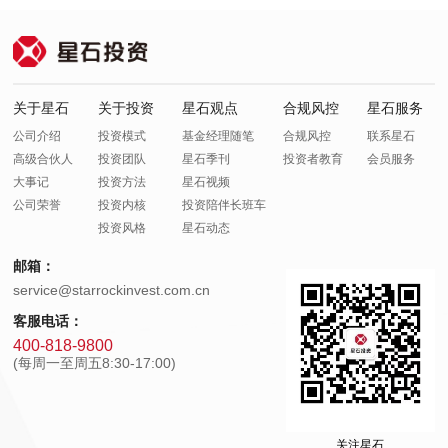
关于星石
关于投资
星石观点
合规风控
星石服务
公司介绍
投资模式
基金经理随笔
合规风控
联系星石
高级合伙人
投资团队
星石季刊
投资者教育
会员服务
大事记
投资方法
星石视频
公司荣誉
投资内核
投资陪伴长班车
投资风格
星石动态
邮箱：
service@starrockinvest.com.cn
客服电话：
400-818-9800
(每周一至周五8:30-17:00)
关注星石