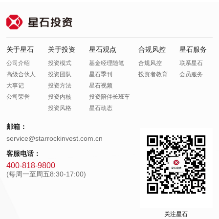
关于星石
关于投资
星石观点
合规风控
星石服务
公司介绍
投资模式
基金经理随笔
合规风控
联系星石
高级合伙人
投资团队
星石季刊
投资者教育
会员服务
大事记
投资方法
星石视频
公司荣誉
投资内核
投资陪伴长班车
投资风格
星石动态
邮箱：
service@starrockinvest.com.cn
客服电话：
400-818-9800
(每周一至周五8:30-17:00)
关注星石