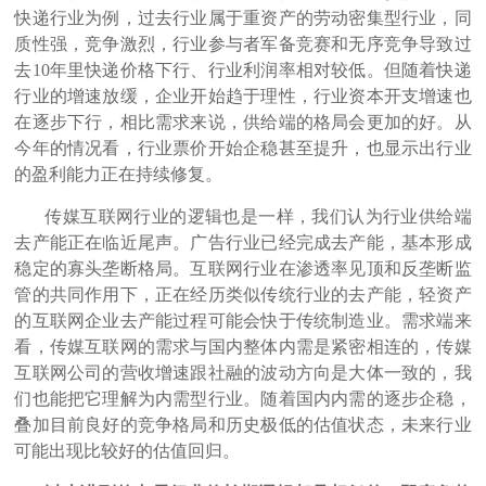
快递行业为例，过去行业属于重资产的劳动密集型行业，同
质性强，竞争激烈，行业参与者军备竞赛和无序竞争导致过
去10年里快递价格下行、行业利润率相对较低。但随着快递
行业的增速放缓，企业开始趋于理性，行业资本开支增速也
在逐步下行，相比需求来说，供给端的格局会更加的好。从
今年的情况看，行业票价开始企稳甚至提升，也显示出行业
的盈利能力正在持续修复。
传媒互联网行业的逻辑也是一样，我们认为行业供给端
去产能正在临近尾声。广告行业已经完成去产能，基本形成
稳定的寡头垄断格局。互联网行业在渗透率见顶和反垄断监
管的共同作用下，正在经历类似传统行业的去产能，轻资产
的互联网企业去产能过程可能会快于传统制造业。需求端来
看，传媒互联网的需求与国内整体内需是紧密相连的，传媒
互联网公司的营收增速跟社融的波动方向是大体一致的，我
们也能把它理解为内需型行业。随着国内内需的逐步企稳，
叠加目前良好的竞争格局和历史极低的估值状态，未来行业
可能出现比较好的估值回归。