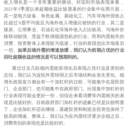
收入增长是一个非常重要的驱动。对应到市场表现来看，
2021年1季度以来超额收益比较显著的行业集中在两方面，
其一是电力设备、有色金属、基础化工、汽车等海外营收占
比超过A股平均值且为海外收入增速比较快的行业，其二是
煤炭、公用事业、石油石化等海外收入占比较高、与海外价
格联动较强、受益于欧洲能源危机的行业。而和内需相关的
消费、投资整体上表现较为低迷，行业的表现也比市场落后
一些。
如果后续外需的增速放缓，我们认为前期占优的行业
回吐超额收益的情况是可以预期到的。
通过过去几轮稳内需政策强化后表现占优行业及类别的
总结，我们认为这轮外需转弱之后市场结构会发生变化。稳
增长政策发力都会有一个加杠杆的过程，可能集中在居民部
门、企业部门，也可能集中在政府部门。出现集中加杠杆的
行业表现可能会更好一些，但综合来看消费等内需相关的表
现是比较好的。目前政府部门加杠杆的迹象已经是比较明显
了，企业加杠杆还在继续，基建投资和制造业投资也保持了
较高的增速。整体上，我们认为在内需经济逐步企稳之后，
消费类别的表现也是比较好的。