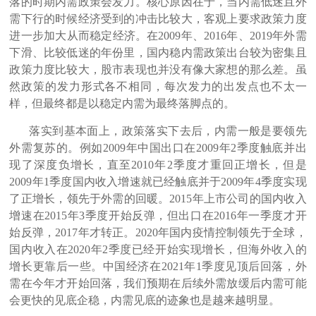
落的时期内需政策会发力。核心原因在于，当内需低迷且外
需下行的时候经济受到的冲击比较大，客观上要求政策力度
进一步加大从而稳定经济。在2009年、2016年、2019年外需
下滑、比较低迷的年份里，国内稳内需政策出台较为密集且
政策力度比较大，股市表现也并没有像大家想的那么差。虽
然政策的发力形式各不相同，每次发力的出发点也不太一
样，但最终都是以稳定内需为最终落脚点的。
落实到基本面上，政策落实下去后，内需一般是要领先
外需复苏的。例如2009年中国出口在2009年2季度触底并出
现了深度负增长，直至2010年2季度才重回正增长，但是
2009年1季度国内收入增速就已经触底并于2009年4季度实现
了正增长，领先于外需的回暖。2015年上市公司的国内收入
增速在2015年3季度开始反弹，但出口在2016年一季度才开
始反弹，2017年才转正。2020年国内疫情控制领先于全球，
国内收入在2020年2季度已经开始实现增长，但海外收入的
增长更靠后一些。中国经济在2021年1季度见顶后回落，外
需在今年才开始回落，我们预期在后续外需放缓后内需可能
会更快的见底企稳，内需见底的迹象也是越来越明显。