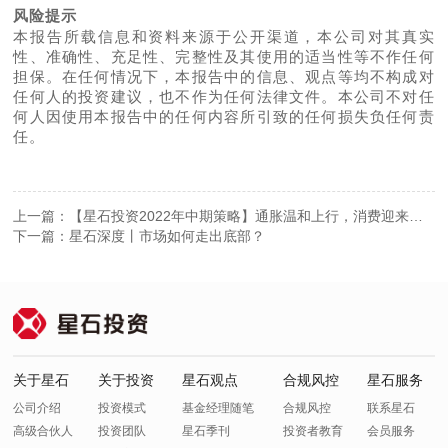
风险提示
本报告所载信息和资料来源于公开渠道，本公司对其真实
性、准确性、充足性、完整性及其使用的适当性等不作任何
担保。在任何情况下，本报告中的信息、观点等均不构成对
任何人的投资建议，也不作为任何法律文件。本公司不对任
何人因使用本报告中的任何内容所引致的任何损失负任何责
任。
上一篇：【星石投资2022年中期策略】通胀温和上行，消费迎来良
机
下一篇：星石深度丨市场如何走出底部？
关于星石
关于投资
星石观点
合规风控
星石服务
公司介绍
投资模式
基金经理随笔
合规风控
联系星石
高级合伙人
投资团队
星石季刊
投资者教育
会员服务