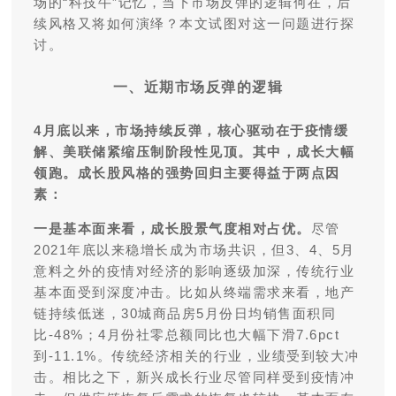
场的“科技牛”记忆，当下市场反弹的逻辑何在，后
续风格又将如何演绎？本文试图对这一问题进行探
讨。
一、
近期市场反弹的逻辑
4
月底以来，市场持续反弹，核心驱动在于疫情缓
解、美联储紧缩压制阶段性见顶。其中，成长大幅
领跑。成长股风格的强势回归主要得益于两点因
素：
一是基本面来看，成长股景气度相对占优。
尽管
2021年底以来稳增长成为市场共识，但3、4、5月
意料之外的疫情对经济的影响逐级加深，传统行业
基本面受到深度冲击。比如从终端需求来看，地产
链持续低迷，30城商品房5月份日均销售面积同
比-48%；4月份社零总额同比也大幅下滑7.6pct
到-11.1%。传统经济相关的行业，业绩受到较大冲
击。相比之下，新兴成长行业尽管同样受到疫情冲