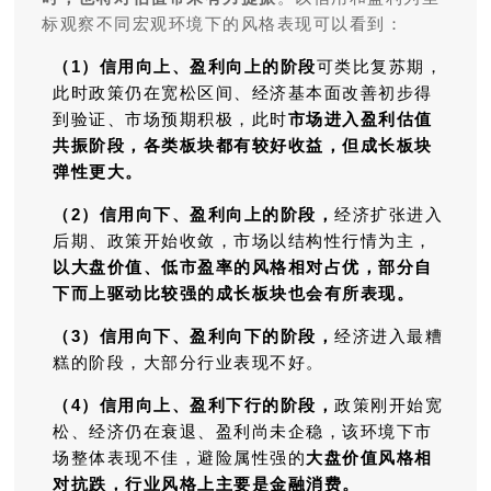
标观察不同宏观环境下的风格表现可以看到：
（1）
信用向上、盈利向上的阶段
可类比复苏期，
此时政策仍在宽松区间、经济基本面改善初步得
到验证、市场预期积极，此时
市场进入盈利估值
共振阶段，各类板块都有较好收益，但成长板块
弹性更大。
（2）
信用向下、盈利向上的阶段，
经济扩张进入
后期、政策开始收敛，市场以结构性行情为主，
以大盘价值、低市盈率的风格相对占优，部分自
下而上驱动比较强的成长板块也会有所表现。
（3）
信用向下、盈利向下的阶段，
经济进入最糟
糕的阶段，大部分行业表现不好。
（4）
信用向上、盈利下行的阶段，
政策刚开始宽
松、经济仍在衰退、盈利尚未企稳，该环境下市
场整体表现不佳，避险属性强的
大盘价值风格相
对抗跌，行业风格上主要是金融消费。