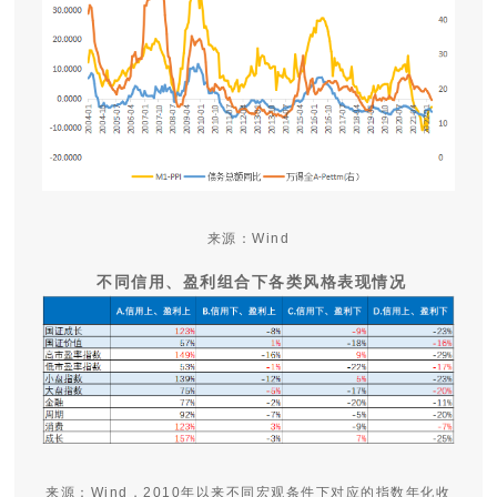
来源：Wind
不同信用、盈利组合下各类风格表现情况
来源：Wind，2010年以来不同宏观条件下对应的指数年化收