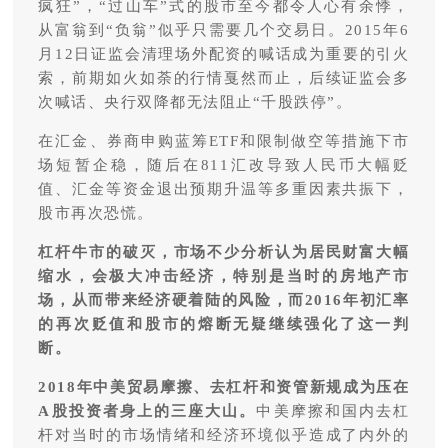
疯狂”，“过山车”式的股市至今都令人心有余悸，
从富翁到“负翁”似乎只需要几个交易日。2015年6
月12日证监会清理场外配资的喊话成为重要的引火
索，前期如火如荼的行情戛然而止，后续证监会多
次喊话、央行双降都无法阻止“千股跌停”。
在汇金、券商申购蓝筹ETF和限制做空等措施下市
场短暂企稳，随后在811汇改导致人民币大幅贬
值、汇金等资金退出预期升温等多重因素共振下，
股市再次恐慌。
杠杆牛市的破灭，市场不少分析认为居民财富大幅
缩水，会极大冲击经济，特别是当时的房地产市
场，从而带来经济硬着陆的风险，而2016年初汇率
的再次贬值和股市的熔断无疑继续强化了这一判
断。
2018年中美贸易摩擦、去杠杆和资管新规成为压在
A股投资者身上的三座大山。
中美摩擦和国内去杠
杆对当时的市场情绪和经济环境似乎造成了内外的