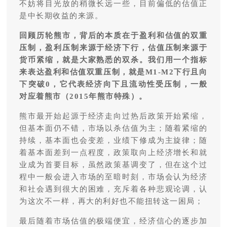
不妨将目光放的稍微长远一些，目前偏低的估值正
是中长期收益的来源。
回顾历轮熊市，背后的本质在于盈利和估值的双重
压制，盈利压制来源于经济下行，估值压制来源于
货币紧缩，就是大家熟悉的双杀。我们用一个指标
来表达盈利和估值双重压制，就是M1-M2下行且向
下突破0，它代表经济向下且流动性受压制，一般
对应着熊市（2015年熊市特殊）。
熊市最开始起源于经济走向过热后政策开始紧缩，
但基本面仍不错，市场以杀估值为主；随着紧缩的
持续，基本面也会变差，业绩下修成为主旋律；随
着基本面差到一点程度，政策取向上经济增长和就
业成为首要目标，虽然政策基调变了，但在这个过
程中一般会进入市场的至暗时刻，市场会认为经济
和社会遇到很大的困难，充斥着各种悲观论调，认
为这次不一样，再大的利好也不能扭转这一困局；
最后随着市场估值的极端便宜，经济信心的逐步加