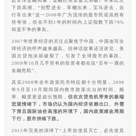
起全球金融风暴，金融巨头雷曼兄弟破产带来此次
下跌高潮。“别墅进去，草棚出来，宝马进去，自
行车出来”这一2008年广为流传的股市民谣虽然有
些夸张，但在不到1年的时间内上证指数下跌70%
却是不争的事实。
2007年世界经济的关注点聚焦于中国，中国改写全
球经济的呼声越来越高。但神话故事还没讲完，美
国次贷泡沫就破裂了，引发了全球股市的暴跌。
2008年10月几乎所有的投资者都在说“百年一遇的
金融危机”。
其实2008年全年政策托市特征都十分明显，2008
年9月至10月期间国内救市政策出台的时间、频
率、幅度更是超出预期，
但在次贷危机带来的极端
悲观情绪下，市场仍认为国内经济依赖出口、外需
下滑且国际油价高涨的环境下，国内政策难改周期
下行，股市持续下跌。
2015年完美的演绎了“上帝欲使其灭亡，必先使其