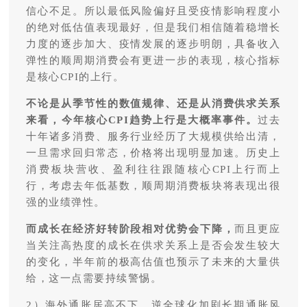
信心不足。所以最低风险偏好且受疫情影响程度小
的绝对低估值表现最好，但是我们相信随着稳增长
力度的逐步加大、疫情发展的逐步明朗，具备收入
弹性的顺周期消费会有更进一步的表现，核心指标
是核心CPI的上行。
不论是从季节性的数值规律、还是从消费供求关系
来看，今年核心CPI趋势上行是大概率事件。
过去
十年诸多消费、服务行业经历了大规模供给出清，
一旦需求回归常态，价格将出现明显加速。历史上
消费板块营收、盈利往往跟随核心CPI上行而上
行，考虑去年低基数，顺周期消费板块将表现出很
强的业绩弹性。
而成长在经济好转阶段相对优势会下降，
而且更应
当关注高热度的成长在供求关系上是否会发生较大
的变化，半年前的极高估值也预示了未来的大量供
给，这一点需要持续警惕。
2）海外通胀居高不下，逆全球化加剧长期通胀风