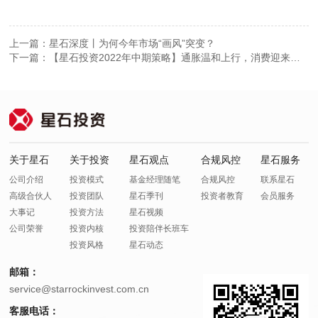
上一篇：星石深度丨为何今年市场“画风”突变？
下一篇：【星石投资2022年中期策略】通胀温和上行，消费迎来良
机
关于星石
关于投资
星石观点
合规风控
星石服务
公司介绍
投资模式
基金经理随笔
合规风控
联系星石
高级合伙人
投资团队
星石季刊
投资者教育
会员服务
大事记
投资方法
星石视频
公司荣誉
投资内核
投资陪伴长班车
投资风格
星石动态
邮箱：
service@starrockinvest.com.cn
客服电话：