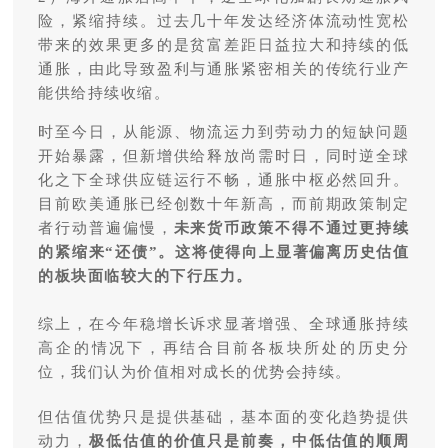
险，紧缩持续。过去几十年发达经济体流动性宽松
带来的效果更多的是贫富差距日益拉大和持续的低
通胀，由此导致盈利与通胀紧密相关的传统行业产
能供给持续收缩。
时至今日，从能源、物流运力到劳动力的短缺问题
开始暴露，但新增供给释放尚需时日，同时逆全球
化之下全球供应链运行不畅，通胀中枢必然回升。
目前欧美通胀已经创数十年新高，而前期政策制定
者行动普遍偏慢，
未来货币政策不得不通过更持续
的紧缩来“还债”。
这将使得向上显著偏离历史估值
的板块面临较大的下行压力。
综上，在今年稳增长诉求显著增强、全球通胀持续
高企的情况下，再结合目前各板块所处的历史分
位，我们认为价值相对成长的优势会持续。
但估值优势只是提供基础，基本面的变化趋势提供
动力，
极低估值的价值只是前奏，中低估值的顺周