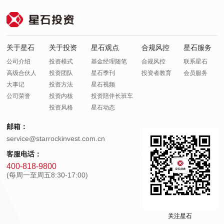
关于星石
关于投资
星石观点
合规风控
星石服务
公司介绍
投资模式
基金经理随笔
合规风控
联系星石
高级合伙人
投资团队
星石季刊
投资者教育
会员服务
大事记
投资方法
星石视频
公司荣誉
投资内核
投资陪伴长班车
投资风格
星石动态
邮箱：
service@starrockinvest.com.cn
客服电话：
400-818-9800
(每周一至周五8:30-17:00)
关注星石