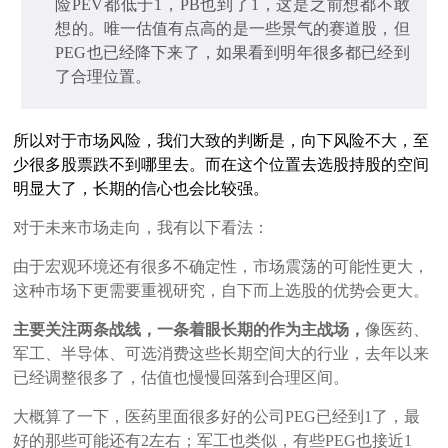
险PEV都低于1，PB也到了1，这是之前想都不敢
想的。唯一估值有点高的是一些景气的赛道股，但
PEG也已经降下来了，如果看到明年很多都已经到
了合理位置。
所以对于市场风险
，
我们大致的判断是
，
向下风险不大
，
至
少很多股票跌不到哪里去
。
而在
这个位置去选股持股的空间
明显大了
，
长期的信心也会比较强
。
对于未来市场走向，我有以下看法：
由于宏观环境还有很多不确定性，市场震荡的可能性更大，
这种市场下更需要重视研究，自下而上选股的优势会更大。
主要关注两条战线，一条着眼长期的作为主战场，
像医药、
军工、半导体、可选消费这些长期空间大的行业，去年以来
已经调整很多了，估值也慢慢回落到合理区间。
大概算了一下，医药里面很多好的公司PEG已经到1了，最
好的那些可能还有2左右；军工也类似，有些PEG也接近1