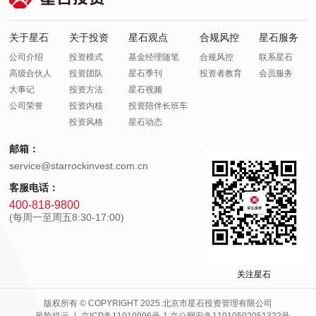
关于星石
关于投资
星石观点
合规风控
星石服务
公司介绍
投资模式
基金经理随笔
合规风控
联系星石
高级合伙人
投资团队
星石季刊
投资者教育
会员服务
大事记
投资方法
星石视频
公司荣誉
投资内核
投资陪伴长班车
投资风格
星石动态
邮箱：
service@starrockinvest.com.cn
客服电话：
400-818-9800
(每周一至周五8:30-17:00)
关注星石
版权所有 © COPYRIGHT 2025 北京市星石投资管理有限公司