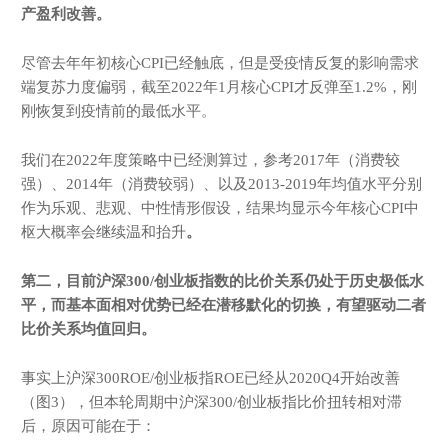
产盈利改善。
尽管去年年初核心CPI已经触底，但是受疫情反复的影响需求
端复苏力度偏弱，截至2022年1月核心CPI才反弹至1.2%，刚
刚恢复到疫情前的最低水平。
我们在2022年度策略中已经测算过，参考2017年（消费较
强）、2014年（消费较弱）、以及2013-2019年均值水平分别
作为乐观、悲观、中性情形假设，结果均显示今年核心CPI中
枢大概率会继续温和抬升
。
第二，目前沪深3
00
/
创业板指数的比价关系
仍处于历史极低水
平，而基本面相对优势已经在潜移默化的切换，有望驱动二者
比价关系均值回归。
事实上沪深300ROE/创业板指ROE已经从2020Q4开始改善
（图3），但本轮周期中沪深300/创业板指比价扭转相对滞
后，原因可能在于：