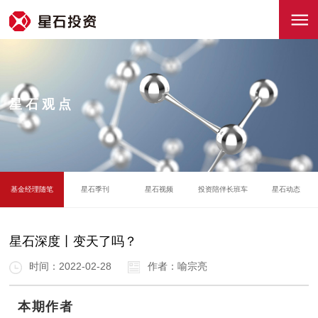
星石观点
基金经理随笔
星石季刊
星石视频
投资陪伴长班车
星石动态
星石深度丨变天了吗？
时间：2022-02-28
作者：喻宗亮
本期作者