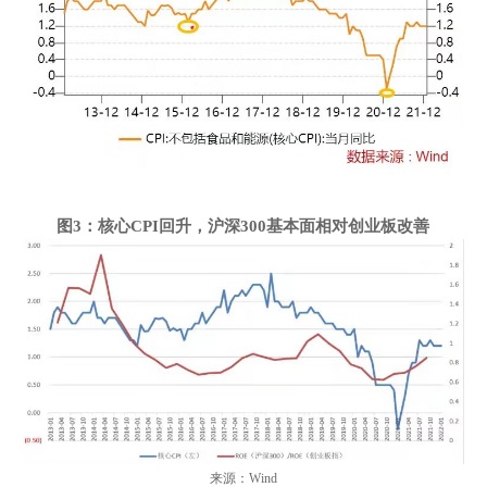
图
3
：核心
CPI
回升，沪深
3
00
基本面相对创业板改善
来源：Wind