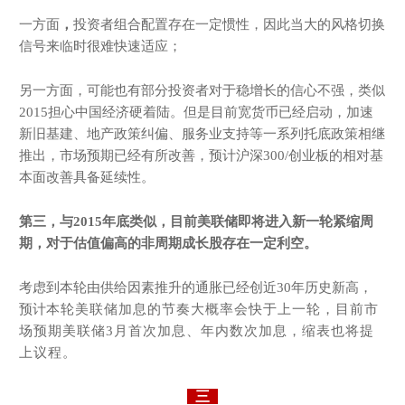
一方面
，
投资者组合配置存在一定惯性，因此当大的风格切换
信号来临时很难快速适应；
另一方面，可能也有部分投资者对于稳增长的信心不强，类似
2015担心中国经济硬着陆。但是目前宽货币已经启动，加速
新旧基建、地产政策纠偏、服务业支持等一系列托底政策相继
推出，市场预期已经有所改善，预计沪深300/创业板的相对基
本面改善具备延续性。
第三，与2
015年底类似
，
目前美联储
即将
进入新一轮紧缩周
期
，对于估值偏高的非周期成长股存在一定利空。
考虑到本轮由供给因素推升的通胀已经创近30年历史新高，
预计
本轮美联储加息的节奏大概率会快于上一轮，目前市
场预期美联储3月首次加息、年内数次加息，缩表也将提
上议程。
三