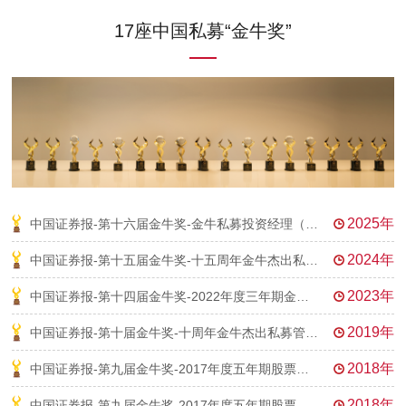
17座中国私募“金牛奖”
2025年
中国证券报-第十六届金牛奖-金牛私募投资经理（年度股票策略）
2024年
中国证券报-第十五届金牛奖-十五周年金牛杰出私募管理公司
2023年
中国证券报-第十四届金牛奖-2022年度三年期金牛私募投资经理（股票策略）
2019年
中国证券报-第十届金牛奖-十周年金牛杰出私募管理公司
2018年
中国证券报-第九届金牛奖-2017年度五年期股票策略投资经理
2018年
中国证券报-第九届金牛奖-2017年度五年期股票策略管理有限公司