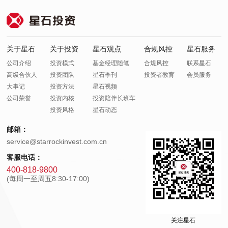
朝阳永续-第20届中国私募基金风云榜-半年度十佳人气奖
关于星石
关于投资
星石观点
合规风控
星石服务
公司介绍
投资模式
基金经理随笔
合规风控
联系星石
高级合伙人
投资团队
星石季刊
投资者教育
会员服务
大事记
投资方法
星石视频
公司荣誉
投资内核
投资陪伴长班车
投资风格
星石动态
邮箱：
service@starrockinvest.com.cn
客服电话：
400-818-9800
(每周一至周五8:30-17:00)
关注星石