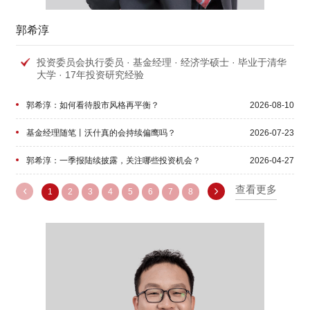
郭希淳
投资委员会执行委员 · 基金经理 · 经济学硕士 · 毕业于清华
大学 · 17年投资研究经验
郭希淳：如何看待股市风格再平衡？
2026-08-10
基金经理随笔丨沃什真的会持续偏鹰吗？
2026-07-23
郭希淳：一季报陆续披露，关注哪些投资机会？
2026-04-27
基金经理随笔丨黄金牛市背后的“美元-美债体系”裂痕
查看更多
2026-01-29
1
2
3
4
5
6
7
8
基金经理随笔丨美国三次“金融暴雷”背后的流动性危机担忧
2025-10-27
郭希淳：牛市走到什么阶段了？
2025-08-18
基金经理随笔丨大美丽法案后，关注美国就业及通胀压力
2025-07-31
变化
基金经理随笔丨美元流动性的警报尚未解除
2025-05-15