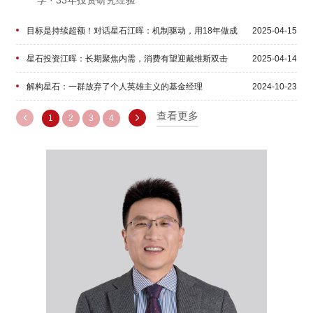
学 · 33年投资研究经验
目标是持续超额！对话星石江晖：机制驱动，用18年做成
2025-04-15
一件事
星石投资江晖：长期聚焦内需，消费有望迎戴维斯双击
2025-04-14
解构星石：一群放弃了个人英雄主义的基金经理
2024-10-23
星石投资江晖：持续迭代提升全市场投资能力
查看更多
2023-12-20
1
2
3
4
星石投资江晖：多基金经理投研模式打造全市场投资能力
2023-10-09
星石投资江晖：以产品为基石，落实信义义务
2021-10-22
星石投资江晖：潜修内功十四载，私募行业发展可期
2021-03-19
多次踩准投资节奏，百亿私募星石投资：A股核心驱动力将
2020-10-27
进一步“交棒”给中国经济复苏
探秘星石江晖：如果你在长期趋势上，总是会赢的
2020-04-16
江晖：锻造华为一样的投资工程师
2019-10-11
星石投资江晖：做资产管理要提高科学性、降低艺术性
2019-09-08