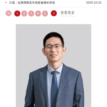
汪晟：短期调整是市场更健康的表现
2025-10-22
汪晟：如何展望下半年的投资机会？
查看更多
2025-07-15
1
2
3
4
5
汪晟：DeepSeek推动市场预期变化
2025-02-10
汪晟：优质成长股有望迎来戴维斯双击
2024-10-10
汪晟：低估优质成长类资产性价比更高
2024-08-07
基金经理随笔丨积极寻找结构的亮点
2023-08-01
基金经理随笔丨投资如人生
2023-02-09
基金经理随笔丨长期主义与投资
2022-11-14
基金经理随笔丨兵法与投资
2022-08-19
万字长文（下）！2022年度投资策略实录——拆解投研体
2021-12-24
系
万字长文（上）！2022年度投资策略实录——消费价值回
2021-12-23
归