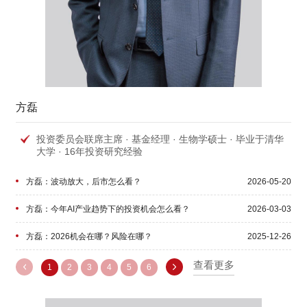
方磊
投资委员会联席主席 · 基金经理 · 生物学硕士 · 毕业于清华
大学 · 16年投资研究经验
方磊：波动放大，后市怎么看？
2026-05-20
方磊：今年AI产业趋势下的投资机会怎么看？
2026-03-03
方磊：2026机会在哪？风险在哪？
2025-12-26
方磊：3800点附近，主线延续or高低切？
查看更多
2025-09-15
1
2
3
4
5
6
基金经理随笔丨从“炒题材”到回归基本面
2025-06-05