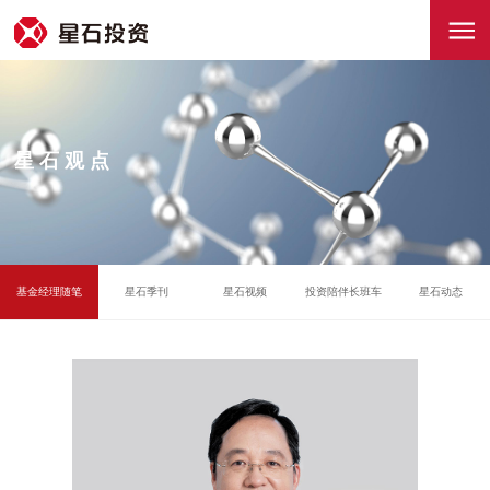
星石观点
基金经理随笔
星石季刊
星石视频
投资陪伴长班车
星石动态