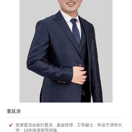
基金经理随笔丨从小红书视角看美国宽财政之谜
2025-02-13
基金经理随笔丨美国经济真的能软着陆吗？
2024-10-31
基金经理随笔丨美国经济的韧性与疲态
2024-07-25
基金经理随笔丨美联储将提前结束缩表吗？
2024-02-22
星石投资郭希淳：今年可能是管理人更有可为的一年
2024-02-01
基金经理随笔丨美国经济离衰退有多远？
2023-11-16
基金经理随笔丨美国财政政策空间并非无限
2023-08-31
基金经理随笔丨美国经济为什么持续超预期？
2023-06-08
基金经理随笔丨美国银行危机背后的三个问题
2023-03-21
董延涛
基金经理随笔丨美国经济什么时候陷入衰退？
2023-01-05
投资委员会执行委员 · 基金经理 · 工学硕士 · 毕业于清华大
基金经理随笔丨美国经济衰退初露端倪
2022-09-22
学 · 10年投资研究经验