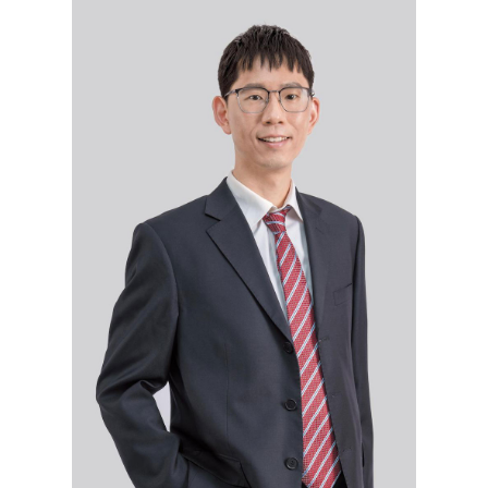
方磊：如何看待关税政策对资本市场的影响？
2025-04-21
方磊：关注政策发力，消费板块增长空间较大
2024-12-17
星石投资方磊：中国资产吸引力将优于海外市场
2024-05-14
基金经理随笔丨乐观点能有什么错？
2023-10-12
基金经理随笔丨朴素的投资思路之二
2023-05-18
基金经理随笔丨当下市场投资的战略和战术
2023-02-23
基金经理随笔丨我如何用驱动因素来投资？
2022-12-08
基金经理随笔丨当下几个朴素的投资思路
2022-09-08
基金经理随笔：盈利修复或将接替估值修复
2022-06-16
基金经理随笔：市场筑底的策略思考
2022-03-24
星石深度丨一文说透，医药还能不能行？
2022-03-03