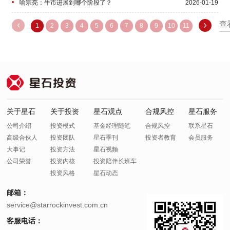
喻宗亮：牛市进展到哪个阶段了？
2026-01-19
基金经理随笔丨反内卷与A股
2025-07-11
查
1
2
3
4
5
6
7
8
9
10
11
喻宗亮：如何看待近期公布的一揽子金融政策？
2025-05-13
基金经理随笔丨美国关税战下的大变局
2025-04-11
基金经理随笔丨消费的症结及转机
2025-01-17
喻宗亮：大众消费内需板块已处于低估位置
2024-09-10
关于星石
关于投资
星石观点
合规风控
星石服务
基金经理随笔丨奥运会、经济与股市
2024-08-26
公司介绍
投资模式
基金经理随笔
合规风控
联系星石
高级合伙人
投资团队
星石季刊
投资者教育
会员服务
基金经理随笔丨假如美联储降息
2024-07-12
大事记
投资方法
星石视频
公司荣誉
投资内核
投资陪伴长班车
基金经理随笔丨对当下内外需共识的逆向思考
2024-06-11
投资风格
星石动态
基金经理随笔丨温和通胀有望重新回归
2024-03-25
邮箱：
service@starrockinvest.com.cn
星石投资喻宗亮：关注跌为价值股估值的成长性核心资产
2024-03-05
客服电话：
基金经理随笔丨从供求关系看A股的转机
2024-01-25