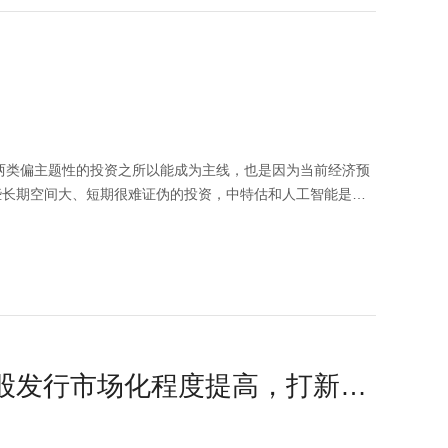
两类偏主题性的投资之所以能成为主线，也是因为当前经济预
些长期空间大、短期很难证伪的投资，中特估和人工智能是有
。所以未来这两个板块怎么走取决于对未来经济实际运行的趋
慢会成为一条主线。而一味拔高估值的主题性投资可能会有持
其在今年内外环境可能仍有较大变化。我们认为当前时点下，
点等均不构成对任何人的投资建议，也不作为任何法律文件，
股发行市场化程度提高，打新躺