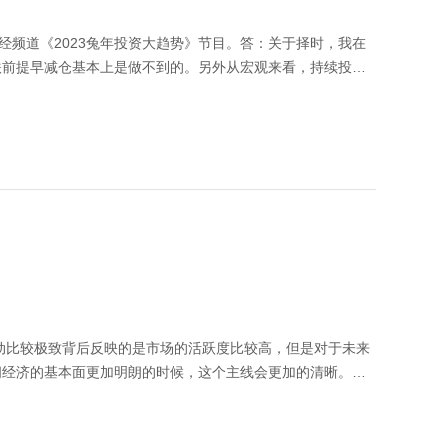
经频道《2023兔年投资大趋势》节目。答：关于择时，我在
跌前提早减仓基本上是做不到的。另外从宏观来看，持续投资
品，要考虑下行风险，考虑持有人的心理承受能力。另外私募
主要是控制下行风险的，通过宏观层面的择时去实现更高的回
考虑诸多因素，在不确定的时候可能会把仓位下降一点，来保
本利得的收益，需要考虑什么时候买股票、什么时候卖股票，
位买股票大概率会赚钱，而在什么样的低位可以买，什么样的
，PEG估值法只是一个定量的估值法，PEG一倍到两倍是合理
以前我们认为成长股票50-60倍就已经是比较高的位置了，
，比如市场的流动性情况、宏观的各种因素。 我们是有底线的，
底线是成长股无论再好，如果透支了2-3年的业绩，2-3年
2-3年不涨反跌，而且还有牛熊转换的周期，估值波动可能非
较高的位置了，它上涨概率就小于下跌的概率。整个市场五六
动比较极致背后反映的是市场的活跃度比较高，但是对于未来
间比较大的股票去做接力。（视频来源：央视财经）本视频中
间经济的基本面更加明朗的时候，这个主线会更加的清晰。在
有风险，投资需谨慎。
来讲，经济的自然恢复是大家能够看到的，过去三年居民积累
来讲，这些行业过去三年供给持续出清。所以供需应该来说都
些其他的方向，比如说成长或者高端制造这些来说，可能会面