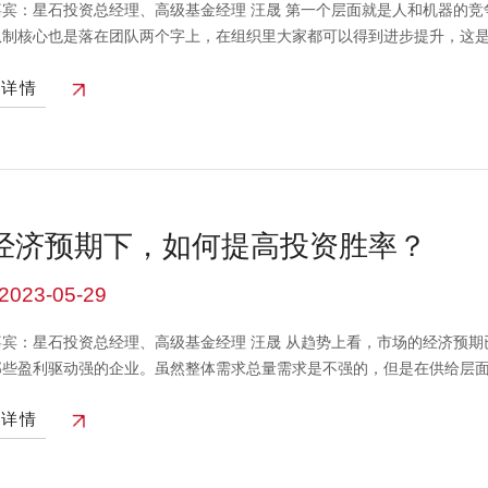
嘉宾：星石投资总经理、高级基金经理 汪晟 第一个层面就是人和机器的
队制核心也是落在团队两个字上，在组织里大家都可以得到进步提升，这
资收益长期看是基于股权价值的增值的，所以本质上要去判断股权的长期
看详情
的能力的这样一些判断。这些层面人的判断反而可能会有优势。第二我们
如果加入了机器的竞争可能会难挣一点，但也不是完全没机会。毕竟还是
么会有周期有这种循环，就因为人性没有改变，所以市场有起伏。很可能
误定价去承担一定的波动风险，来获得长期企业价值增值。 我们的多基金
的能力，恰恰我们这个机制可以让身处其中的人可以获得持续的进步，进
，创造更大的价值。 基金经理的考核有一个绝对的基准，而不是相对的排
经济预期下，如何提高投资胜率？
上，我们不引导内卷式的竞争，而是外向型的去跟市场竞争，要跑赢市场。
基金经理也有研究报告、策略报告的考核要求。我们进行每个季度考核，从
2023-05-29
金经理做出好的研究。从机制上，如果这是一个好的研究成果、转化成为
，就会有杠杆效应。类似这样的制度安排内核上是鼓励大家去做好的研究
资总经理、高级基金经理 汪晟 从趋势上看，市场的经济预期已经比较悲观，经济预期再度下修的空间很小。我们还是延续
安排，使得多人协作不是一个口号，而是确确实实发生在每一笔交易、每一
那些盈利驱动强的企业。虽然整体需求总量需求是不强的，但是在供给层
中的信息、观点等均不构成对任何人的投资建议，也不作为任何法律文件
据非常积极，成本控制是超预期的，效率还在提高。如果未来需求可以形
看详情
情前还要更优化。找到这些好的投资机会，守住阿尔法，然后再去等待需求层面的共振。 从长期视角
走弱不太能说明长期的问题，长期中国股市的投资价值是毋庸置疑的。本
何法律文件，市场有风险，投资需谨慎。