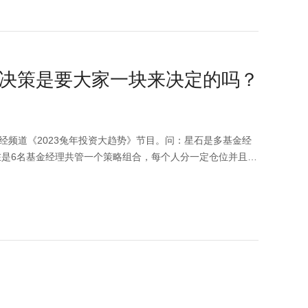
恶化会导致盈利继续下修，这是潜在的风险点。同时再从宏观
平可能会逐步升温，虽然在上半年还是一个相对充裕的状态，
是很有利。 所以两相对比，从估值、从盈利的趋势，我们比
任何人的投资建议，也不作为任何法律文件，市场有风险，投
决策是要大家一块来决定的吗？
经频道《2023兔年投资大趋势》节目。问：星石是多基金经
是6名基金经理共管一个策略组合，每个人分一定仓位并且独
基金经理制是一个系统。虽然市场上有非常优秀的单个明星基
，成为优秀的基金经理不仅需要经历牛熊，甚至两轮牛熊十多
会有所下降，对个人要求是非常高的。多基金经理团队制这样一
，让系统能够持续保持运作。另外进入系统里的人员必须满足
运作，实现好的投资目标。同时理论上基金经理可以是无穷
优秀的基金经理，相比（单人模式）来说更稳定。对每个要进
层层考验。从研究员到行业基金经理，类别基金经理，再到全
个高的投资收益比标准，涨的比指数多，跌的比指数少，这样
实现最终的投资目标，是因为系统里的成员经过多年的考核放