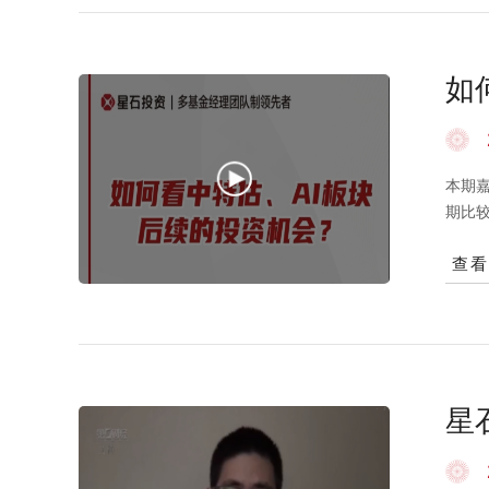
如
本期
期比
这种
查
势判
续的
基于
市场
星
赢