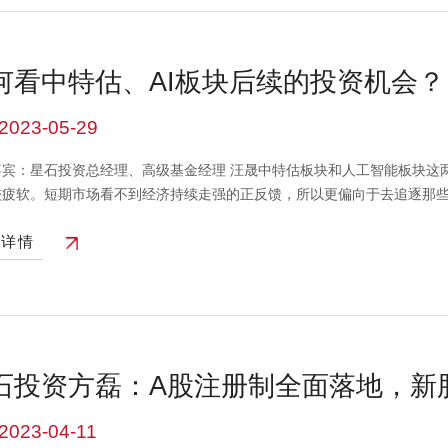
何看中特估、AI板块后续的投资机会？
2023-05-29
嘉宾：星石投资总经理、高级基金经理 汪晟中特估板块和人工智能板块这
较疲软。短期市场看不到经济持续走强的正反馈，所以更偏向于去追逐那
特征的。中特估是长期资产低估的逻辑；人工智能则是长期空间大的逻辑
看详情
断。如果经济趋于走强，偏顺周期的、能有持续基本面支持的方向可能慢
波动，因为它更多的收益来自于估值层面的变化，这种变化很难把握，尤
公司业绩的趋势能把握的可能是确定性更强的方向。本视频中的信息、观
有风险，投资需谨慎。
石投资方磊：A股注册制全面落地，新
时代已经终结，投资者应理性参与打新
2023-04-11