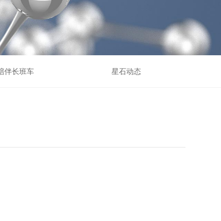
陪伴长班车
星石动态