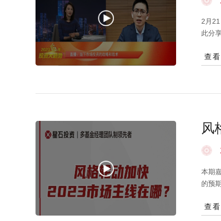
2月
此分
要保
查
公司
报率
证持
所以
高位应
的，但
风
但是在
像去
后的
常大
本期
千只
的预
的信
目前
查
的大
是比