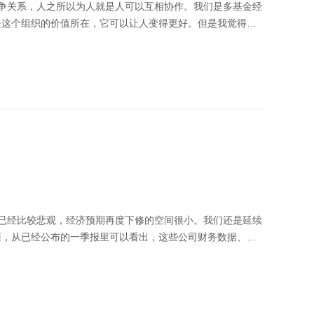
竞争关系，人之所以为人就是人可以互相协作。我们是多基金经
是这个组织的价值所在，它可以让人变得更好。但是我觉得人
价值是存不存在、空间大不大，同时涉及到企业竞争力和对管
可能也会挣一些在某一时点被市场错误定价的这部分钱，那这
一个以人为主的市场，交易是人在做的，机器的背后也是人。
在市场出现错误定价的时候，我们通过自己的判断，来去给这
经理团队制无论在外部如何变化的情况之下，要做的还是提升
步不怕你慢，也不怕你来的晚，只要你有进步就会越来越有竞
名。我们每个基金经理要跟市场去比，而不是跟同事去比。从
 第二，从具体考核机制上，我们鼓励大家做研究成果的共
而影响最终的年度的考核结果。 在日常的研究上，我们也鼓
比较重要的投资，一旦形成了好的回报，发现投资机会的基金
，把研究分享出来，对自己和别人都是有利的。通过这样一系
次投资的研讨上。大家是从内心支持的，不是形式主义。 本
面，从已经公布的一季报里可以看出，这些公司财务数据、经
，市场有风险，投资需谨慎。
成共振，盈利的改善空间可能比疫情前的改善空间更大，因为
看，中国股市并不差，短期股
视频中的信息、观点等均不构成对任何人的投资建议，也不作