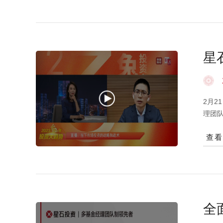
临竞
的角
但是
较看
星
资需
2月
理团
立决
查
金经
年的
个系
相应
的，
入这
全
行业
长时