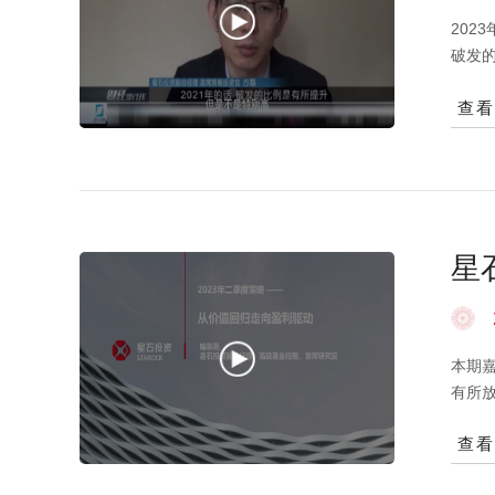
202
破发的
册制
查
盈率
高，
力提
风险
合理
利的
星
律文
本期
有所
价；同
查
的极
然看