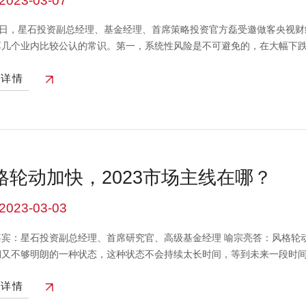
2023-03-07
21日，星石投资副总经理、基金经理、首席策略投资官方磊受邀做客央视财
享几个业内比较公认的常识。第一，系统性风险是不可避免的，在大幅下
持仓位较高才能获得较高年化回报。但大家也会择时，毕竟基金是一种产
看详情
要考虑产品预警线，考虑产品的生存问题。所以特别是宏观层面的择时，
几乎是做不到的。 我们做择时实际上是牺牲了一定的潜在收益率，因为要
有人的感受。更多是从个股层面、行业层面，在A股市场买股票是为了赚资
我们有时候会做行业轮动。个人投资者都知道高位买股票肯定要亏钱，低
该去卖，这是我们日常研究主要做的。 成长股比较通用的是PEG估值法
很多时候股票的PEG会涨到很高的位置，可能达到了3倍4倍还在往上涨。
格轮动加快，2023市场主线在哪？
2020年涨到了100倍甚至200倍，这需要整个市场的各种因素去修正
年我们认为在当时的情况下估值高到一定程度就不适合继续投资了。我个人的
2023-03-03
估值都已经偏高估，就已经不适合投资了。因为持股这种股票很有可能未来
，所以我们做择时主要是考虑到产品的安全性问题。 如果一只股票涨到比
嘉宾：星石投资副总经理、首席研究官、高级基金经理 喻宗亮答：风格轮
股票，我们可以找到另一个好股票去替代它，用估值还比较便宜，上涨空
期又不够明朗的一种状态，这种状态不会持续太长时间，等到未来一段时
息、观点等均不构成对任何人的投资建议，也不作为任何法律文件，市场
这个位置，我们是比较看好内需板块未来一段时间的表现。 首先从需求上
看详情
量超额储蓄会是未来需求释放超出市场预期的一个核心关键点。从供给上
较好的状态，竞争格局好转会带来盈利水平的大幅回升。对于市场上的一