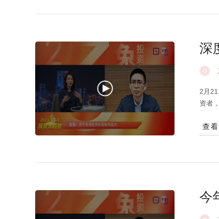
基础
处于
幅修
来看
深
后，
略：
类
兑现
激带
2月
缩，
资者，
内需
已经很
慎。
查
年持有
性提
我们
属性
行业
样的
今
均不