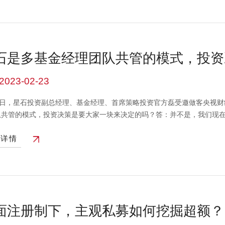
争格局恶化的情况，虽然它的估值水位已经有大幅的压缩，但是竞争格局
度来看，我们对于流动性的看法是相对偏中性的，我们认为国内的通胀水
越往后走流动性应该是逐步回归中性的状态，这对于成长股估值的扩张也不
好内需板块在未来一段时间的表现。本视频中的信息、观点等均不构成对
石是多基金经理团队共管的模式，投资
谨慎。
2023-02-23
21日，星石投资副总经理、基金经理、首席策略投资官方磊受邀做客央视财
队共管的模式，投资决策是要大家一块来决定的吗？答：并不是，我们现在
策。这跟FOF或者其他投资组合还是有非常大不同，我更愿意说我们的多
看详情
理，但是因为其风格特别明显，市场的风格不会总是跟一个人契合。另外
投资经验，那么年龄一般30、35岁往上甚至40多岁，学习能力未来可能
统，它是非常年轻且可以持续迭代的。只要选择合适的人放在这个系统里
的准入条件，比如有长期优秀的投资能力，这样整个系统就能保持稳定的
可以持续保持年轻化。虽然我们现在是6个基金经理，但未来我们可以加入
个系统的人来说也很难。从研究员做起到管较大仓位的基金经理，要通过
面注册制下，主观私募如何挖掘超额？
基金经理，要持续通过每年的考核，而不只是一年的考核。考核会制定一
间往复下来更可能取得比较好的一个投资业绩。为什么我们说这个系统能