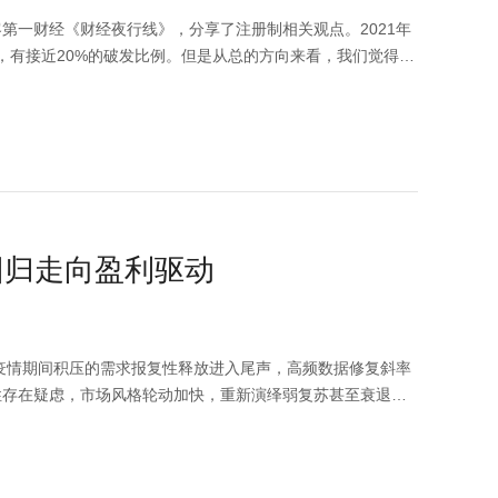
客第一财经《财经夜行线》，分享了注册制相关观点。2021年
了，有接近20%的破发比例。但是从总的方向来看，我们觉得注
间研究行业和公司，而作为普通投资者也可以通过对比发行市
打新的公司比行业好很多，它的发行市盈率比行业平均市盈率
之后审核效率提升，可挑选标的也更多，这也对机构的研究能
期企业有机会上市，虽然有更好的投资回报但是也增加了亏损
如果说你没有一个对它持续盈利或者后面整个持续经营的一个
别是成长性行业或者研发比较重的行业，甚至可能会等不到盈
信息、观点等均不构成对任何人的投资建议，也不作为任何法
回归走向盈利驱动
疫情期间积压的需求报复性释放进入尾声，高频数据修复斜率
性存在疑虑，市场风格轮动加快，重新演绎弱复苏甚至衰退定
atGPT的催化下得到了较大的估值修复。总体说来，过去市场
成为市场核心驱动因素，在市场明显下调经济预期后，我们仍
给刚性决定价格中枢抬升需求端来看，经济恢复是内需修复的