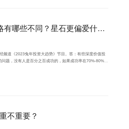
消费倾向，二者共同决定了内需的修复趋势和空间。目前经济
整体仍处于回升的通道当中；信心是周期性变量，目前已经小
超额储蓄的释放来推动经济和资产价格进入正向循环。供给端
强于过往。从情况相似的东亚经济体来看，疫情防控政策变化
略有哪些不同？星石更偏爱什么
胀仍远低于历史中枢，未来仍有较大修复空间。二、投资策
股市ERP回归至中位数附近，估值修复接近完成，从而业绩
需型行业的业绩兑现。外向型行业过去三年受益于欧美经济刺
预计今年的竞争格局会恶化。内需型行业过去几年供给明显收
经频道《2023兔年投资大趋势》节目。答：有些深度价值投
，预计中国需求能回到理论水平并有可能超越趋势线，从而为
问题，没有人是百分之百成功的，如果成功率在70%-80%就
投资建议，也不作为任何法律文件，市场有风险，投资需谨
在20%-30%，那么10年来看收益率就非常差了；但如果10
%的收益率。这样连续去做，可能10年获得7-8倍收益，但稳定
历来看，我们更偏向于成长股，因为成长会带来最大的收益，
的成长，虽然它的价格是周期的属性，但是产能扩张是成长的
来说，我们其实没有太大的偏好，因为我们的研究覆盖了所有
银行甚至可以跟一个新能源汽车去比较股票的性价比，通过同
票去投资。（视频来源：央视财经）本视频中的信息、观点等
重不重要？
谨慎。