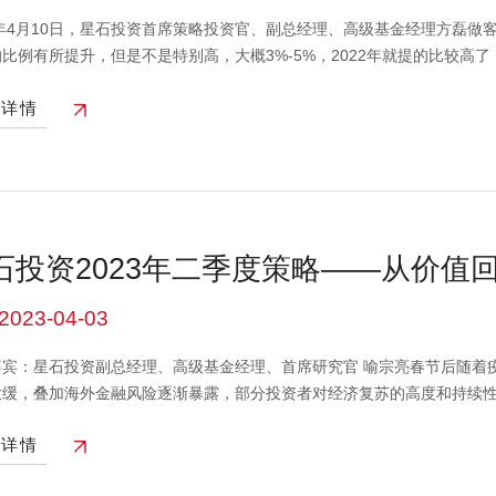
3年4月10日，星石投资首席策略投资官、副总经理、高级基金经理方磊做
比例有所提升，但是不是特别高，大概3%-5%，2022年就提的比较高
以后，破发的概率应该是会比以前大很多的。作为机构投资者会花更多时
看详情
和行业市盈率，以比较简单的方式来判断是否参与打新。如果没有看出所
那么它的风险应该相应来说大一些。对于专业投资机构而言，全面注册制
出更高的要求。同时注册制后一些板块的盈利门槛降低，意味着更多初创
。我们现在只看到了一个上市潮，还没有迎来一个退市潮，所以很多股票
预期，或者你只是靠它所在的行业、所在的赛道、所处的卡位去投资，特
时候，因为它的不确定性是很大的。（视频来源：第一财经）本视频中的
石投资2023年二季度策略——从价值
件，市场有风险，投资需谨慎。
2023-04-03
嘉宾：星石投资副总经理、高级基金经理、首席研究官 喻宗亮春节后随着
放缓，叠加海外金融风险逐渐暴露，部分投资者对经济复苏的高度和持续
时，过去几年市场低关注度的央企和TMT板块在中国特色估值体系和Ch
看详情
端分化在今年得到了再平衡，市场的估值合理度提高了，未来盈利兑现度
好内需板块的业绩兑现。一、宏观展望：信心重建驱动内需持续修复，供