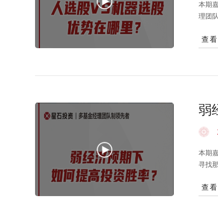
本期
理团
的投
查
理层
个钱
为什
个错
自己
争力
弱
导向
享，
励基
经理
本期嘉宾：星石投
列的
寻找
视频
营数
查
成本比疫
市的
为任