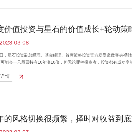
，信心恢复是内需修复的放大器，经济回升带来收入回升，信心修复增强
回升初期，仍有诸多不利因素拖累使得经济整体回升偏慢，但看全年经济
复，但仍处于历史低位，预计未来随着复苏趋势确认会不断强化，并引导
，本轮经济周期中内需行业供给格局好于以往任何时期，预示价格弹性也
度价值投资与星石的价值成长+轮动策
消费价格普遍回升。目前国内部分领域价格弹性已经初步释放，但核心通
估值修复接近完成，盈利兑现是核心驱动，看好内需板块业绩兑现能力目前
型的企业？
2023-03-08
能力是更为关键的驱动因素。类别选择上，竞争格局是重中之重，看好内
来的需求外溢，资本开支高速扩张，随着外需风险逐渐进入加速释放期，
21日，星石投资副总经理、基金经理、首席策略投资官方磊受邀做客央视财
而需求距离疫情前尚未完全修复。随着政策基调转暖、经济周期走出谷底
可能会一只股票持有10年涨10倍，但无论哪种投资者，投资都有成功率的
的业绩兑现提供坚实基础。本视频中的信息、观点等均不构成对任何人的
高了。假设持有一只股票10年的成功率在70%-80%，如果运气不好可能是
看详情
二三十只股票，每一段的成功率都是70%-80%，最后总能拿到70%-80
高了，更利于有研究能力的机构往复去做。结合这些年整体的研究投资经
说的成长股不是狭义概念，是包括全市场的，包括周期股里来自产能扩张
，还包括消费和其他类别，甚至金融里也能找到成长股。从细分公司角度
，在日常研究中我们是把所有的公司都拿到同一个维度去比较，比如一个
投资语言，把他们拉到同一平面上来比较，选择我们认为性价比更好的股
年的风格切换很频繁，择时对收益到底
构成对任何人的投资建议，也不作为任何法律文件，市场有风险，投资需