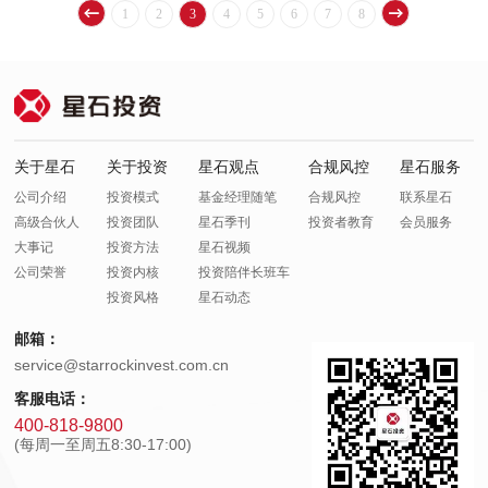
1
2
3
4
5
6
7
8
关于星石
关于投资
星石观点
合规风控
星石服务
公司介绍
投资模式
基金经理随笔
合规风控
联系星石
高级合伙人
投资团队
星石季刊
投资者教育
会员服务
大事记
投资方法
星石视频
公司荣誉
投资内核
投资陪伴长班车
投资风格
星石动态
邮箱：
service@starrockinvest.com.cn
客服电话：
400-818-9800
(每周一至周五8:30-17:00)