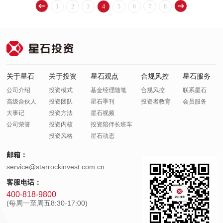
1
2
3
4
5
6
7
8
关于星石
关于投资
星石观点
合规风控
星石服务
公司介绍
投资模式
基金经理随笔
合规风控
联系星石
高级合伙人
投资团队
星石季刊
投资者教育
会员服务
大事记
投资方法
星石视频
公司荣誉
投资内核
投资陪伴长班车
投资风格
星石动态
邮箱：
service@starrockinvest.com.cn
客服电话：
400-818-9800
(每周一至周五8:30-17:00)