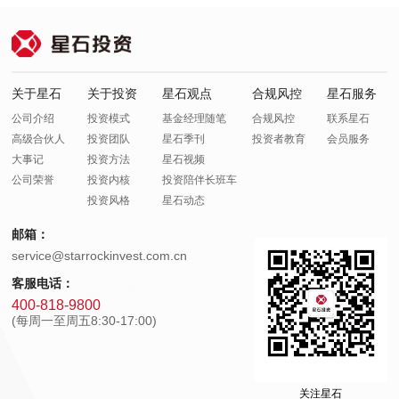
关于星石
关于投资
星石观点
合规风控
星石服务
公司介绍
投资模式
基金经理随笔
合规风控
联系星石
高级合伙人
投资团队
星石季刊
投资者教育
会员服务
大事记
投资方法
星石视频
公司荣誉
投资内核
投资陪伴长班车
投资风格
星石动态
邮箱：
service@starrockinvest.com.cn
客服电话：
400-818-9800
(每周一至周五8:30-17:00)
关注星石