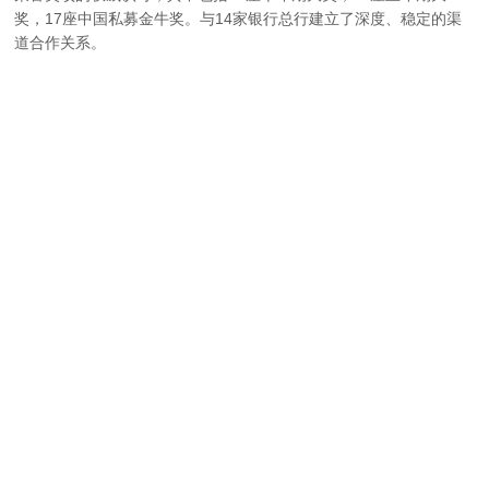
奖，17座中国私募金牛奖。与14家银行总行建立了深度、稳定的渠
道合作关系。
公司愿景
价值观
经营理念
企业文化
致力于成为国内
立足长远 业绩突
通过包括合伙人
充满激情 追求卓
顶尖的资产管理
出 规范诚信
制度在内的有效
越 共同分享
机构
激励机制，使公
司全体成员充满
工作激情，为客
户提供杰出的投
资管理服务